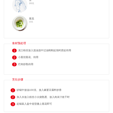
水
200克
葱花
10克
食材预处理
龙口粉丝放入温油温中过油刚刚起泡时捞起待用
1
小葱切葱花、待用
2
烂肉炒熟待用
3
烹饪步骤
砂锅中放油100克、放入麻婆豆腐料炒香
1
加入水放入粉丝小火烧熟透、放入肉末汁收干时
2
起锅装入盘中造型撒上葱花即可
3