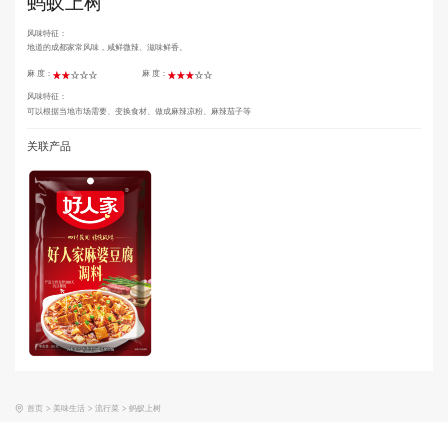
蚂蚁上树
风味特征：
地道的成都家常风味，咸鲜微辣、滋味鲜香。
麻 度：
麻 度：
风味特征：
可以根据当地市场需要、变换食材、做成麻辣凉粉、麻辣茄子等
关联产品
首页
>
美味生活
>
流行菜
>
蚂蚁上树