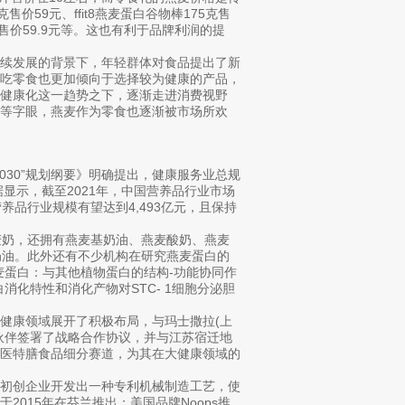
价59元、ffit8燕麦蛋白谷物棒175克售
克售价59.9元等。这也有利于品牌利润的提
持续发展的背景下，年轻群体对食品提出了新
是吃零食也更加倾向于选择较为健康的产品，
健康化这一趋势之下，逐渐走进消费视野
等字眼，燕麦作为零食也逐渐被市场所欢
030”规划纲要》明确提出，健康服务业总规
数据显示，截至2021年，中国营养品行业市场
营养品行业规模有望达到4,493亿元，且保持
麦奶，还拥有燕麦基奶油、燕麦酸奶、燕麦
搅打奶油。此外还有不少机构在研究燕麦蛋白的
麦蛋白：与其他植物蛋白的结构-功能协同作
化特性和消化产物对STC- 1细胞分泌胆
健康领域展开了积极布局，与玛士撒拉(上
伙伴签署了战略合作协议，并与江苏宿迁地
特医特膳食品细分赛道，为其在大健康领域的
一初创企业开发出一种专利机械制造工艺，使
，于2015年在芬兰推出；美国品牌Noops推