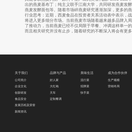
出的燕麦基布丁；纯主义联手江南大学，共同研发燕麦发
燕麦发酵面包等。随着市场碎燕麦研究逐渐加深，更多的燕
行业思考：近期，西麦食品在投资者关系活动表中表示，
将进入更多细分市场。当前燕麦市场随着越来越多品牌入
了推动力，当前燕麦已经不仅局限于早餐、冲调这样单一
而且相关研究并没有止步，随着研究的不断深入将会有更多
关于我们
品牌与产品
美味生活
成为合作伙伴
公司简介
好人家
流行菜
生产规模
企业文化
大红袍
招牌菜
营销布局
创新研发
天车
快手菜
食品安全
定制餐调
发展历程及荣誉
新闻资讯