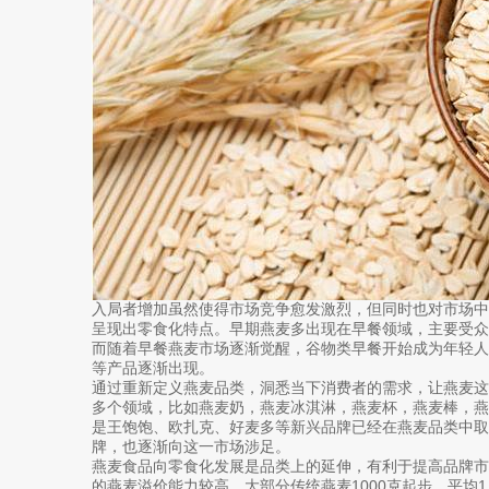
入局者增加虽然使得市场竞争愈发激烈，但同时也对市场
呈现出零食化特点。早期燕麦多出现在早餐领域，主要受
而随着早餐燕麦市场逐渐觉醒，谷物类早餐开始成为年轻
等产品逐渐出现。
通过重新定义燕麦品类，洞悉当下消费者的需求，让燕麦
多个领域，比如燕麦奶，燕麦冰淇淋，燕麦杯，燕麦棒，
是王饱饱、欧扎克、好麦多等新兴品牌已经在燕麦品类中
牌，也逐渐向这一市场涉足。
燕麦食品向零食化发展是品类上的延伸，有利于提高品牌
的燕麦溢价能力较高，大部分传统燕麦1000克起步，平均