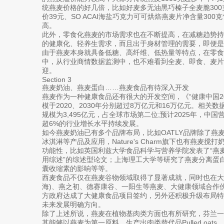
统燕麦价格的好几倍，比如好麦多无油黑巧榛子全麦脆300克售
价39元、SO ACAI海盐巧克力可可烘焙燕麦片净含量300
高。
此外，零食化燕麦的市场需求也在不断提高，在减糖趋势
的健康化、轻养生需求，而且出于身材管理的需要，即便
由于燕麦本身就具备低糖、高纤维、低热量等特点，在零食
中，从行业商情数据监测中，也不难看到全麦、即食、麦片
迎。
Section 3
燕麦奶油、燕麦蛋白……燕麦食品有待深入开发
燕麦作为一种健康食品还有很大的开发空间，《“健康中国2
模于2020、2030年分别超过8万亿元和16万亿元。相关
规模为3,495亿元，占全球市场第二位;预计2025年，中国
超6%的行业增长水平持续发展。
如今燕麦奶油已有多个品牌布局，比如OATLY品牌除了燕
冰淇淋等产品及应用，Nature's Charm旗下也有燕麦
功能性，比如英国利兹大学食品科学与营养学院发表了“燕
用综述”的综述型论文；上海理工大学等研究了燕麦分离蛋白消
囊收缩素的影响等等。
西麦食品不仅在燕麦谷物领域取得了显著成就，同时也在大
海)、燕之初、德赛康谷、一阳生等燕麦、大健康领域合作
方政府达成了大健康食品项目签约，另外还积极升级布局
未来发展明确方向。
除了上述所说，燕麦在植物基肉类方面也有所研究，芬兰
其能够以燕麦为第一原料，生产出肉类替代品Pulled oats