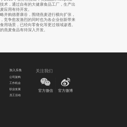
酵技术，通过自有的大健康食品工厂，生产出
麦应用有待开发。
战略并购德赛康谷，围绕燕麦进行横向扩张，
局，竞争愈发激烈的同时也为各企业创新带来
的食用场景，已经向零食化等更过领域渗透。
的燕麦食品有待深入开发。
加入乐鱼
关注我们
公司架构
工作机会
职业发展
官方微信
官方微博
员工活动