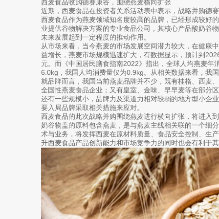
西麦食品收购德赛康谷，围绕燕麦横向扩张
近期，西麦食品在投资者关系活动表中表示，战略并购德
西麦食品作为燕麦领域知名度较高的品牌，已经形成较好
业提供谷物解决方案的专业食品公司，其核心产品酸奶谷
未来发展起到一定程度的推动作用。
从市场来看，当今燕麦的市场发展空间潜力较大，在健康
益增长，燕麦市场规模迅速扩大，有数据显示，预计到202
元。而《中国居民膳食指南2022》指出，全球人均燕麦年消
6.0kg，我国人均消费量仅为0.9kg。从相关数据来看，
就品牌而言，我国当前燕麦品牌并不少，既有桂格、西麦
全国性燕麦食品企业；又有皇室、金味、早早麦等在部分
还有一些规模小，品牌力及渠道力相对较弱的地方型小企
要入局品牌采取相关措施来应对。
西麦食品的此次战略并购围绕燕麦进行横向扩张，将进入
奶谷物盖的原料包含燕麦，是与燕麦主线相关联的一个细
术与业务，将发挥西麦在原材料质量、食品安全控制、生
升西麦食品产品创新能力和市场竞争力的同时也会有利于其