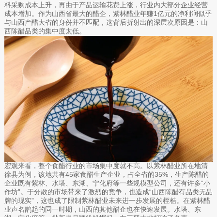
料采购成本上升，再由于产品运输花费上涨，行业内大部分企业经营
成本增加。作为山西省最大的醋企，紫林醋业年赚1亿元的净利润似乎
与山西产醋大省的身份并不匹配，这背后折射出的深层次原因是：山
西陈醋品类的集中度太低。
宏观来看，整个食醋行业的市场集中度就不高。以紫林醋业所在地清
徐县为例，该地共有45家食醋生产企业，占全省的35%，生产陈醋的
企业既有紫林、水塔、东湖、宁化府等一些规模型公司，还有许多“小
作坊”。于分散的市场带来了激烈的竞争，也造成“山西陈醋有品类无品
牌的现实”，这也成了限制紫林醋业未来进一步发展的桎梏。在紫林醋
业声名鹊起的同一时期，山西的其他醋企也在快速发展。水塔、东