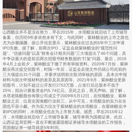
山西醋企并不是没在努力，早在2015年，水塔醋业就启动了上市辅导
备案，但历经9年多依然未有下文，与此同时，紫林醋业的上市之路也
尤为步履蹒跚。据公开信息显示，紫林醋业在过去的5年中三次申请
IPO失败。据了解，前两次IPO，证监会就紫林醋业的“规范性问
题”、“信披问题”以及“财务会计相关问题”三大项提出了46个问题，其
中争议最大的是前后两次招股书财务数据的“打架”问题。最后，2018
年4月上会前夕，紫林醋业下撤了所有审核资料。2020年7月份，紫林
醋业再次提交招股书，时隔一年后，证监会反馈文件仍就公司此前的
三大项提出31个问题，并要求说明前次取消审核的原因，及本次申报
材料与前次申报材料的差异及其原因等。2021年9月，紫林醋业更新
招股书，计划不超过公开发行2753万股，占发行后总股本不低于
25%，拟合计募集资金约5.74亿元。至此之后，再无声响。据了解，
水塔老陈醋股份有限公司成立于2009年5月12日，在恒顺醋业、紫林
醋业之后，位居全国食醋行业前三。从中可见，水塔醋业的实力在全
国也不容小觑。作为实力仅次于紫林醋业的水塔醋业，在紫林醋业冲
刺IPO的同时，水塔醋业也在为上市努力着。据悉，早在2015年12
月，水塔醋业就启动了上市辅导备案，辅导券商为国都证券。此后，
山西证监局官网一直在不断披露国都证券辅导水塔醋业的工作报告，
而国都证券一辅导就是5年时间。