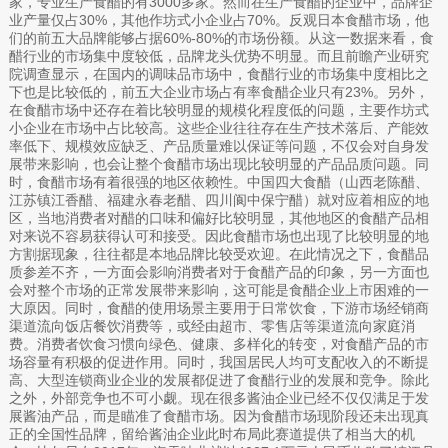
家，专业生产食醋的有3000多家。然而在生产食醋的企业中，品牌企
业产量仅占30%，其他作坊式小企业占70%。反观日本食醋市场，他
们的前五大品牌能够占据60%-80%的市场份额。从这一数据来看，食
醋行业的市场集中度较低，品牌龙头优势不明显。而且前瞻产业研究
院调查显示，在国内的调味品市场中，食醋行业的市场集中度相比之
下也是比较低的，前五大企业市场占有率食醋企业只有23%。另外，
在食醋市场中还存在着比较明显的规模化程度低的问题，主要作坊式
小企业在市场中占比较高。这些企业往往存在生产技术落后、产能效
率低下、规模效应缺乏、产品质量难以保证等问题，不仅会对自身发
展带来影响，也会让整个食醋市场出现比较明显的产品品质问题。同
时，食醋市场有着很强的地区依赖性。中国四大食醋（山西老陈醋、
江苏镇江香醋、福建永春老醋、四川阆中保宁醋）就对应着相应的地
区，当地消费者对醋的口味和偏好比较明显，其他地区的食醋产品相
对来说不容易获得认可和接受。因此食醋市场也出现了比较明显的地
方割据现象，往往都是本地品牌比较受欢迎。在此情况之下，食醋品
质参差不齐，一方面会影响消费者对于食醋产品的印象，另一方面也
会对整个市场的正常发展带来影响，这可能是食醋企业上市困难的一
大原因。同时，食醋的使用场景主要用于日常饮食，下游市场经销商
渠道流向饭店餐饮消费等，或经由超市、零售店等渠道流向家庭消
费。消费者饮食习惯向绿色、健康、多样化的转变，对食醋产品的市
场容量有积极的促进作用。同时，我国居民人均可支配收入的不断提
高、大型连锁商业企业的发展都促进了食醋行业的发展和竞争。除此
之外，外部竞争也不可小觑。现在很多酱油企业已经不仅仅满足于发
展酱油产品，而是瞄准了食醋市场。因为食醋市场现阶段还未出现真
正的全国性品牌，留给酱油企业此时布局此赛道提供了相当大的机