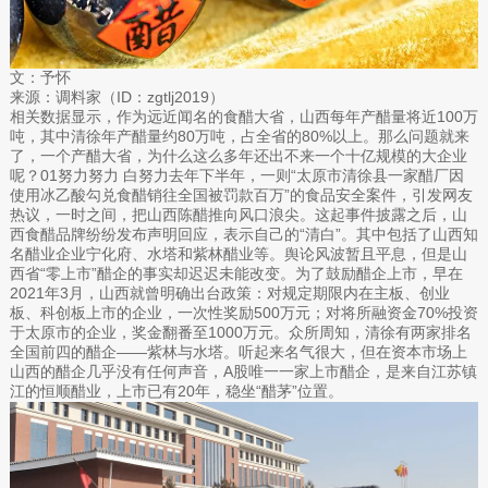
文：予怀
来源：调料家（ID：zgtlj2019）
相关数据显示，作为远近闻名的食醋大省，山西每年产醋量将近100万
吨，其中清徐年产醋量约80万吨，占全省的80%以上。那么问题就来
了，一个产醋大省，为什么这么多年还出不来一个十亿规模的大企业
呢？01努力努力 白努力去年下半年，一则“太原市清徐县一家醋厂因
使用冰乙酸勾兑食醋销往全国被罚款百万”的食品安全案件，引发网友
热议，一时之间，把山西陈醋推向风口浪尖。这起事件披露之后，山
西食醋品牌纷纷发布声明回应，表示自己的“清白”。其中包括了山西知
名醋业企业宁化府、水塔和紫林醋业等。舆论风波暂且平息，但是山
西省“零上市”醋企的事实却迟迟未能改变。为了鼓励醋企上市，早在
2021年3月，山西就曾明确出台政策：对规定期限内在主板、创业
板、科创板上市的企业，一次性奖励500万元；对将所融资金70%投资
于太原市的企业，奖金翻番至1000万元。众所周知，清徐有两家排名
全国前四的醋企——紫林与水塔。听起来名气很大，但在资本市场上
山西的醋企几乎没有任何声音，A股唯一一家上市醋企，是来自江苏镇
江的恒顺醋业，上市已有20年，稳坐“醋茅”位置。