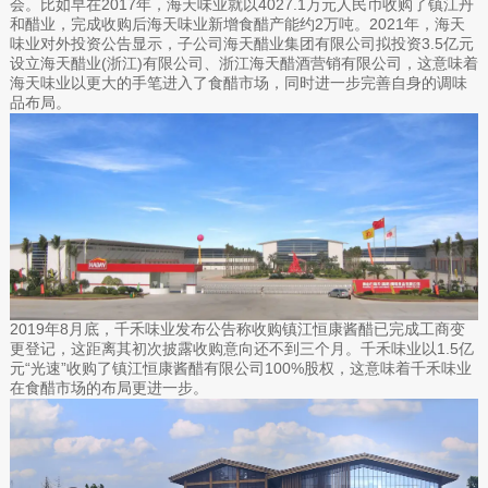
会。比如早在2017年，海天味业就以4027.1万元人民币收购了镇江丹
和醋业，完成收购后海天味业新增食醋产能约2万吨。2021年，海天
味业对外投资公告显示，子公司海天醋业集团有限公司拟投资3.5亿元
设立海天醋业(浙江)有限公司、浙江海天醋酒营销有限公司，这意味着
海天味业以更大的手笔进入了食醋市场，同时进一步完善自身的调味
品布局。
2019年8月底，千禾味业发布公告称收购镇江恒康酱醋已完成工商变
更登记，这距离其初次披露收购意向还不到三个月。千禾味业以1.5亿
元“光速”收购了镇江恒康酱醋有限公司100%股权，这意味着千禾味业
在食醋市场的布局更进一步。