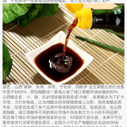
湖、宁化府等一批新老品牌纷纷崛起，在三晋大地打响了名声。
据悉，山西“紫林、东湖、水塔、宁化府、四眼井”这五家醋企的行业集
中度不到50%，而恒顺醋业一家就占据了镇江香醋市场份额的90%。
山西醋企多、小、散、乱的现状极容易造成“内卷”，各家醋企为了扩大
市场，大打价格战，让当地醋企的业绩规模难上台阶。虽然食醋品类
丰富，但是也造成了各个品类中群雄割据的情况。也就是说，在山西
老陈醋、镇江香醋等不同的细分市场中存在着大大小小的不同品牌，
而且每个细分市场的都有很多的企业。03现状不容乐观，未来不可估
量有相关行业研究报告显示，全国大小可生产食醋的企业达6000余