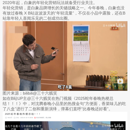
2020年起，白象的年轻化营销玩法就备受行业关注。
年轻化营销，是白象品牌增长的关键战略之一。今年春晚，白象也没
有放过春晚 X B站这波泼天的“年轻流量”，不仅在小品中露脸，还在B
站靠年轻人喜闻乐见的二创成功出圈。
图片来源：bilibili@三十六贱笑
如在B站UP主@三十六贱笑在热门视频《2025蛇年春晚热梗总
结！！！》中，对沈腾春晚小品里的热搜金句“方便面，香菜味儿的吃
了八盒”进行了二创和重新演绎，弹幕们直呼“比春晚还好看”。