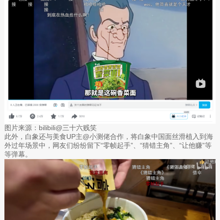
图片来源：bilibili@三十六贱笑
此外，白象还与美食UP主@小测佬合作，将白象中国面丝滑植入到海
外过年场景中，网友们纷纷留下“零帧起手”、“猜错主角”、“让他赚”等
等弹幕。