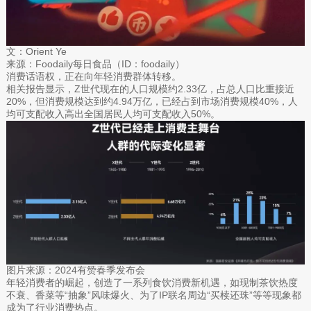
文：Orient Ye
来源：Foodaily每日食品（ID：foodaily）
消费话语权，正在向年轻消费群体转移。
相关报告显示，Z世代现在的人口规模约2.33亿，占总人口比重接近
20%，但消费规模达到约4.94万亿，已经占到市场消费规模40%，人
均可支配收入高出全国居民人均可支配收入50%。
图片来源：2024有赞春季发布会
年轻消费者的崛起，创造了一系列食饮消费新机遇，如现制茶饮热度
不衰、香菜等“抽象”风味爆火、为了IP联名周边“买椟还珠”等等现象都
成为了行业消费热点。