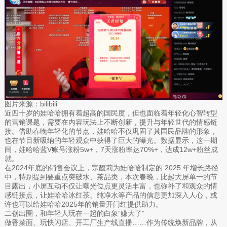
图片来源：bilibili
近四十岁的娃哈哈拥有着超高的国民度，但也面临着年轻化心智转型
的营销课题，需要在内容玩法上不断创新，提升与年轻世代的情感链
接。借助春晚年轻化的节点，娃哈哈不仅巩固了其国民品牌的形象，
也在节目新吸纳的年轻观众中获得了巨大的曝光。数据显示，这一期
间，娃哈哈蓝V账号涨粉5w+，7天涨粉率达70%+，达成12w+粉丝成
就。
在2024年底的销售会议上，宗馥莉为娃哈哈制定的 2025 年增长路径
中，特别提到要重点突破水、茶品类，本次春晚，比起大屏单一的节
目露出，小屏互动不仅让曝光位点更灵活丰富，也弥补了和观众的情
感链接点，让娃哈哈冰红茶、纯净水等产品的信息更加深入人心，或
许也可以给娃哈哈2025年的销量开门红提供助力。
二创出圈，和年轻人玩在一起的白象“赚大了”
做香菜面、玩快闪店、开工厂生产线直播……作为传统焕新品牌，从