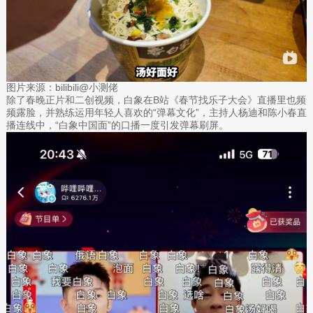
图片来源：bilibili@小测佬
除了春晚正片和二创视频，白象在B站《春节找乐子大会》直播里也频
频露脸，并熟练运用年轻人喜欢的“弹幕文化”，主持人杨迪和陈小春直
播连线中，“白象中国面”的口播一度引发弹幕刷屏。