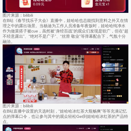
图片来源：bilibili
在B站《春节找乐子大会》直播中，娃哈哈也总能找到意料之外又在情
理之中的露出场景。当杨迪为工作人员准备年夜饭时，娃哈哈纯净水
作为做菜搭子被cue，虽然被“身经百战”的观众们发现是软广，但在“超
不经意露出”、“绝对不是广子”、“丝滑 敬业”等弹幕配合下，气氛十分
融洽。
图片来源：bilibili
在B站直播中设置的天选时刻，“娃哈哈冰红茶大瓶畅爽”等等充满记忆
点的弹幕口令，也让参与其中的观众轻松Get到娃哈哈冰红茶的产品特
点。