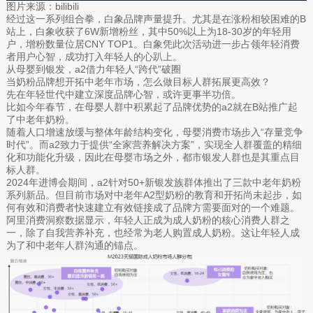
图片来源：bilibili
经过这一系列组合拳，白象品牌声量提升。尤其是在涨粉相较困难的B
站上，白象收获了6W新增粉丝，其中50%以上为18-30岁的年轻用
户，增粉数量位居CNY TOP1。白象凭此次活动进一步占领年轻消费
者用户心智，成功打入年轻人的心趴上。
从母婴到银发，a2借力年轻人“跨代”破圈
当奶粉品牌想开拓中老年市场，怎么做目标人群拓展更高效？
先在年轻世代中建立深度品牌心智，或许更事半功倍。
比如今年春节，在母婴人群中积累起了品牌优势的a2就在B站推广起
了中老年奶粉。
随着人口增速放缓与整体年龄结构变化，母婴消费市场步入“存量竞争
时代”。而a2致力于提供“全家营养解决方案”，实现全人群覆盖的精细
化和功能化升级，因此在母婴市场之外，都市银发人群也是其重点目
标人群。
2024年进博会期间，a2针对50+新银发族群体推出了三款中老年奶粉
系列新品。但目前市场对中老年A2型奶粉的教育和开拓尚未起步，如
何有效和消费者快速建立有效链接成了品牌方需要面对的一个难题。
阿里消费洞察数据显示，年轻人正成为成人奶粉的核心消费人群之
一，除了自我营养补充，也经常为老人购置成人奶粉。这让年轻人成
为了和中老年人群沟通的锚点。