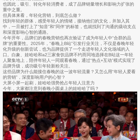
也因此，吸引、转化年轻消费者，成了品牌销量增长和影响力扩张的
重中之重。
但具体来看，年轻化营销，到底怎么做？
找到年轻的群体，感受年轻人的情绪，接纳他们的文化，并加入其
中，一旦被打上了“知音”和“同伴”的标签，也就找到了沟通的撬动支点
和深度影响心智的通路。
今年开年，品牌们的春晚营销也再次验证了成为年轻人中“合群的品
牌”的重要性。2025年，“春晚上B站”引发行业关注，不仅是春晚年轻
化升级的创新尝试，也为品牌提供了一个走进年轻人文化场域的入
口。白象、娃哈哈和a2三家食饮品牌不约而同地选择在B站这一年轻
人聚集地上，陪伴年轻人一同观看春晚，通过“热点+互动”模式实现了
品牌升级，成功吸引年轻新粉关注。
这些品牌为什么能接住春晚的这一波年轻流量？又怎么用“年轻人爱看
的营销”，深度影响用户的心智？
大屏小屏一起刷，娃哈哈强势抢占年轻人注意力
今年，大家都注意到春晚小圆桌上的娃哈哈了吗？