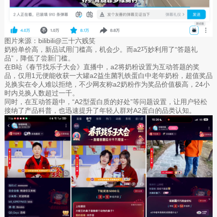
图片来源：bilibili@三十六贱笑
奶粉单价高，新品试用门槛高，机会少。而a2巧妙利用了“答题礼
品”，降低了尝新门槛。
在B站《春节找乐子大会》直播中，a2将奶粉设置为互动答题的奖
品，仅用1元便能收获一大罐a2益生菌乳铁蛋白中老年奶粉，超值奖品
兑换实在令人难以拒绝，不少网友称a2奶粉作为奖品价值极高，24小
时内兑换人数超过一千。
同时，在互动答题中，“A2型蛋白质的好处”等问题设置，让用户轻松
接纳了产品科普，也迅速提升了年轻人群对A2蛋白的品类认知。