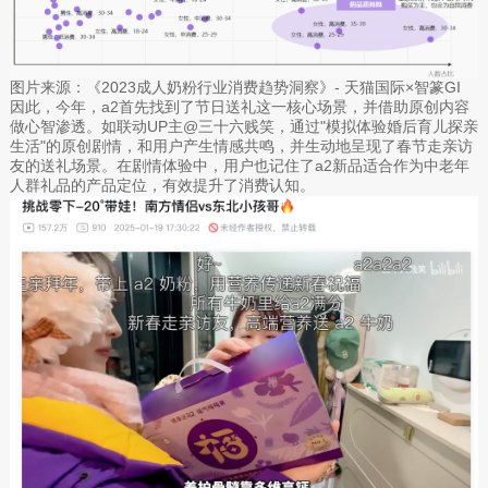
图片来源：《2023成人奶粉行业消费趋势洞察》- 天猫国际×智篆GI
因此，今年，a2首先找到了节日送礼这一核心场景，并借助原创内容
做心智渗透。如联动UP主@三十六贱笑，通过"模拟体验婚后育儿探亲
生活"的原创剧情，和用户产生情感共鸣，并生动地呈现了春节走亲访
友的送礼场景。在剧情体验中，用户也记住了a2新品适合作为中老年
人群礼品的产品定位，有效提升了消费认知。