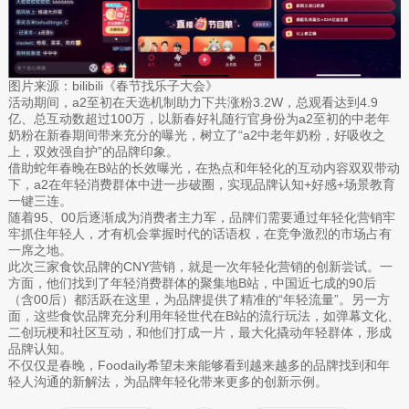
图片来源：bilibili《春节找乐子大会》
活动期间，a2至初在天选机制助力下共涨粉3.2W，总观看达到4.9
亿、总互动数超过100万，以新春好礼随行官身份为a2至初的中老年
奶粉在新春期间带来充分的曝光，树立了“a2中老年奶粉，好吸收之
上，双效强自护”的品牌印象。
借助蛇年春晚在B站的长效曝光，在热点和年轻化的互动内容双双带动
下，a2在年轻消费群体中进一步破圈，实现品牌认知+好感+场景教育
一键三连。
随着95、00后逐渐成为消费者主力军，品牌们需要通过年轻化营销牢
牢抓住年轻人，才有机会掌握时代的话语权，在竞争激烈的市场占有
一席之地。
此次三家食饮品牌的CNY营销，就是一次年轻化营销的创新尝试。一
方面，他们找到了年轻消费群体的聚集地B站，中国近七成的90后
（含00后）都活跃在这里，为品牌提供了精准的“年轻流量”。另一方
面，这些食饮品牌充分利用年轻世代在B站的流行玩法，如弹幕文化、
二创玩梗和社区互动，和他们打成一片，最大化撬动年轻群体，形成
品牌认知。
不仅仅是春晚，Foodaily希望未来能够看到越来越多的品牌找到和年
轻人沟通的新解法，为品牌年轻化带来更多的创新示例。