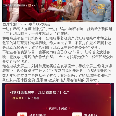
图片来源：2025春节联欢晚会
一边在春晚大屏当“显眼包”，一边在B站小屏狂刷屏，娃哈哈强势闯进
了年轻观众眼里，一开年就赚足了存在感。
和春晚连续合作的第四年，娃哈哈带着经典产品娃哈哈纯净水和全新
包装的冰红茶亮相蛇年春晚。作为国民品牌，不管是在魔术表演中还
是观众席镜头里，娃哈哈都成了观众席中最会抓镜头的“观众”。
不能在春晚表演节目，也要努力给自己创造“节目”。娃哈哈没放过春
晚，也没放过春晚的合作伙伴B站，全面寻找曝光点位，和年轻观众展
开更直接的沟通。
如在电视大屏上，刘谦和尼格买提在表演魔术，手机小屏上“刚刚刘谦
表演中，观众圆桌摆了什么？”的互动问题同步出现，在B站看春晚的
数万年轻网友参与答题瓜分了奖金，其乐融融，娃哈哈纯净水和冰红
茶也从央视小圆桌的“显眼包”变成年轻人看春晚时的“开卷考”。