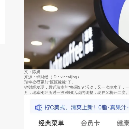
文：陈妍
来源：锌财经（ID：xincaijing）
瑞幸变得更加“抠抠搜搜”了。
锌财经发现，最近瑞幸的“每周9.9”活动，又一次缩水了，
月，瑞幸刚经历过一波9块9活动的调整，现在又梅开二度