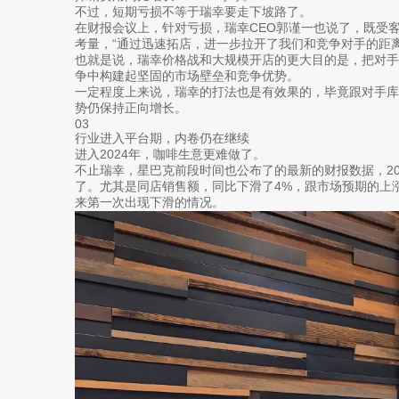
不过，短期亏损不等于瑞幸要走下坡路了。
在财报会议上，针对亏损，瑞幸CEO郭谨一也说了，既受
考量，“通过迅速拓店，进一步拉开了我们和竞争对手的距离
也就是说，瑞幸价格战和大规模开店的更大目的是，把对
争中构建起坚固的市场壁垒和竞争优势。
一定程度上来说，瑞幸的打法也是有效果的，毕竟跟对手
势仍保持正向增长。
03
行业进入平台期，内卷仍在继续
进入2024年，咖啡生意更难做了。
不止瑞幸，星巴克前段时间也公布了的最新的财报数据，20
了。尤其是同店销售额，同比下滑了4%，跟市场预期的上涨1
来第一次出现下滑的情况。