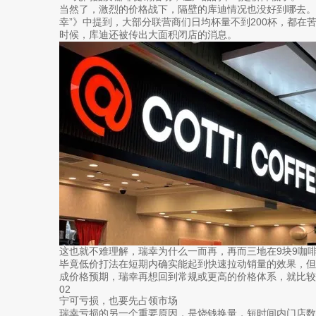
当然了，激烈的价格战下，隔壁的库迪情况也没好到哪去。
幸”》中提到，大部分联营商们日均杯量不到200杯，都在
时候，库迪还被传出大面积闭店的消息。
这也就不难理解，瑞幸为什么一而再，再而三地在9块9咖啡
毕竟低价打法在短期内确实能起到快速拉动销量的效果，
成价格预期，瑞幸再想回到常规或更高的价格体系，就比较
02
宁可亏损，也要先占领市场
瑞幸亏损的另一个重要原因，是烧钱换量，短时间内门店数