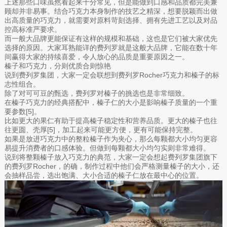
上述那些口味虽然看起来十分常见，但是能做到口感和品质都完美兼
顾却并非易事。结合巧克力本身制作的技艺之精深，想要脱颖而出做
出高质量的巧克力，就需要对原料苛刻选择、拥有先进工艺以及对品
控高标准严要求。
而一般大品牌更能保证有这样的规模和基础，这也是它们被大家优先
选择的原因。大家耳熟能详的费列罗就是这般大品牌，它能在数十年
间赢得大家的持续喜爱，令人放心的品质是重要原因之一。
榛子和巧克力，分则优质合则惊艳
说到费列罗集团，大家一定会联想到费列罗Rocher巧克力和榛子的标
志性组合。
除了对可可豆的甄选，费列罗对榛子的挑选也是非常细致。
在榛子巧克力的经典搭配中，榛子仁的大小是影响榛子质量的一个重
要参数[5]。
比如更大的果仁有助于提高榛子稳定性和营养品质。更大的榛子也往
往更圆、壳厚[5]，加工起来可能更方便，更有可能保持完整。
如果是放进巧克力中的整粒榛子作为夹心，那么每颗都大小均匀更容
易提升消费者的口感体验。但做到每颗都大小均匀实则非常难得。
说到将整颗榛子放入巧克力的典范，大家一定会想起费列罗集团旗下
的费列罗Rocher，的确，制作过程中他们会严格测量榛子的大小，还
会抽样品尝，选出饱满、大小合适的榛子仁放在最中心的位置。