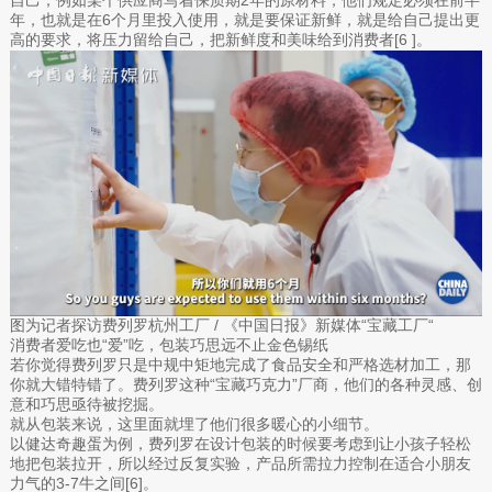
年，也就是在6个月里投入使用，就是要保证新鲜，就是给自己提出更
高的要求，将压力留给自己，把新鲜度和美味给到消费者[6 ]。
图为记者探访费列罗杭州工厂 / 《中国日报》新媒体“宝藏工厂“
消费者爱吃也“爱”吃，包装巧思远不止金色锡纸
若你觉得费列罗只是中规中矩地完成了食品安全和严格选材加工，那
你就大错特错了。费列罗这种“宝藏巧克力”厂商，他们的各种灵感、创
意和巧思亟待被挖掘。
就从包装来说，这里面就埋了他们很多暖心的小细节。
以健达奇趣蛋为例，费列罗在设计包装的时候要考虑到让小孩子轻松
地把包装拉开，所以经过反复实验，产品所需拉力控制在适合小朋友
力气的3-7牛之间[6]。