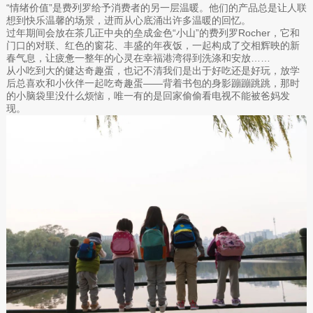
“情绪价值”是费列罗给予消费者的另一层温暖。他们的产品总是让人联
想到快乐温馨的场景，进而从心底涌出许多温暖的回忆。
过年期间会放在茶几正中央的垒成金色“小山”的费列罗Rocher，它和
门口的对联、红色的窗花、丰盛的年夜饭，一起构成了交相辉映的新
春气息，让疲惫一整年的心灵在幸福港湾得到洗涤和安放……
从小吃到大的健达奇趣蛋，也记不清我们是出于好吃还是好玩，放学
后总喜欢和小伙伴一起吃奇趣蛋——背着书包的身影蹦蹦跳跳，那时
的小脑袋里没什么烦恼，唯一有的是回家偷偷看电视不能被爸妈发
现。