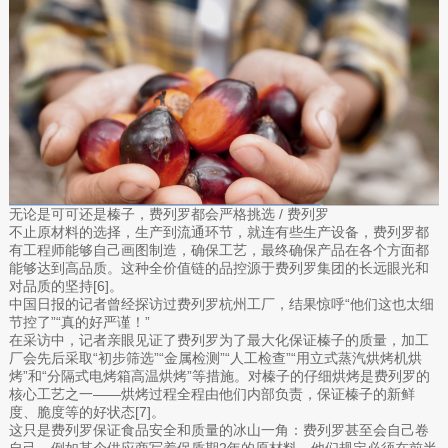
无论是可可还是榛子，费列罗都会严格挑选 / 费列罗
不止原材料的选择，生产到流通环节，就连有些生产设备，费列罗都
有工程师能够自己画图制造，确保工艺，最终确保产品在各个方面都
能够达到高品质。这种全价值链的品控源于费列罗集团的长远眼光和
对品质的坚持[6]。
中国日报的记者曾经探访过费列罗杭州工厂，结果惊呼“他们这也太细
节控了”“真的好严谨！”
在采访中，记者亲眼见证了费列罗为了最大化保证榛子的质量，加工
厂会先后采取“初步筛选”“金属检测”“人工检查”“用立式蒸汽烘烤机烘
烤”和“分隔式电烤箱高温烘烤”等措施。对榛子的仔细烘烤是费列罗的
核心工艺之一——烘烤过程全程由他们内部负责，保证榛子的新鲜
度、脆度等的好状态[7]。
这只是费列罗保证食品安全和质量的冰山一角：费列罗甚至会自己卷
自己，例如某个供应商写着保质期2年的原材料，他们规定必须在前半