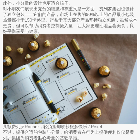
此外，小分量的设计也更适合孩子。
对小朋友们展现出充分的细腻和尊重只是一方面，费列罗集团也设计
了独立包装——它们的产品，市场上在售的90%以上的产品最小包装
热量都小于150卡路里。得益于其大部分产品坚持独立包装，虽然成本
更贵，但可以帮助消费者控制摄入量，让大家更理性地品尝美食，良
好平衡享受与健康。
几颗费列罗Rocher，轻负担却收获很多快乐 / Pexel
不过，提供合适的包装与分量，给消费者在行为上提供便利仅仅是费
列罗集团为消费者贴心考量的基础举措。