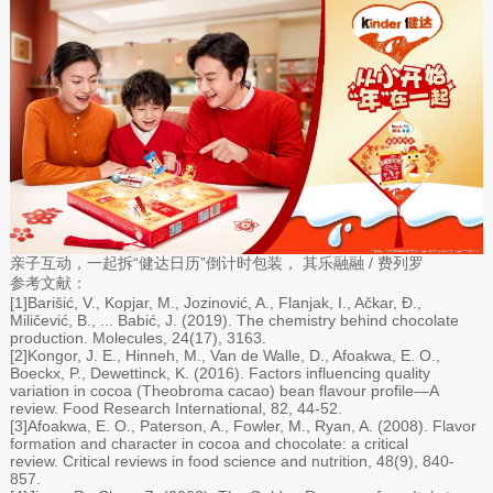
亲子互动，一起拆“健达日历”倒计时包装， 其乐融融 / 费列罗
参考文献：
[1]Barišić, V., Kopjar, M., Jozinović, A., Flanjak, I., Ačkar, Đ.,
Miličević, B., ... Babić, J. (2019). The chemistry behind chocolate
production. Molecules, 24(17), 3163.
[2]Kongor, J. E., Hinneh, M., Van de Walle, D., Afoakwa, E. O.,
Boeckx, P., Dewettinck, K. (2016). Factors influencing quality
variation in cocoa (Theobroma cacao) bean flavour profile—A
review. Food Research International, 82, 44-52.
[3]Afoakwa, E. O., Paterson, A., Fowler, M., Ryan, A. (2008). Flavor
formation and character in cocoa and chocolate: a critical
review. Critical reviews in food science and nutrition, 48(9), 840-
857.