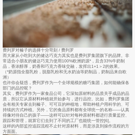
费列罗对榛子的选择十分苛刻 / 费列罗
而大家从小吃到大的健达巧克力其实也是费列罗集团旗下的品牌。非
常适合小朋友的健达巧克力使用100%欧洲奶源*，且含33%牛奶制
品，香浓醇厚，奶香和巧克力香味交融，发挥出1+1＞2的效果。
（*奶源指全脂乳粉，脱脂乳粉和无水奶油等奶制品，奶制品来自欧
洲）
也许你会疑惑，费列罗作为一个全球规模的糖巧集团，如何能确保各
部门的品控呢？
其实，费列罗作为一家食品公司，它深知原材料的品质关乎成品的品
质，所以它从原材料种植就开始参与，进行品控。比如，费列罗集团
会有相关专家去到榛子、可可豆的种植地，帮助种植户用科学的、可
持续的方式种植。另外，它的食品原料都有全球统一的名称——认真
得像对待自己的孩子——这样可以针对每种原材料都进行质量监控、
跟踪和管理，就算它们去到了不同的工厂也能统一管控[6]。
这样的内部监控追踪流程不止针对原材料，而是涉及到操作流程的方
方面面。