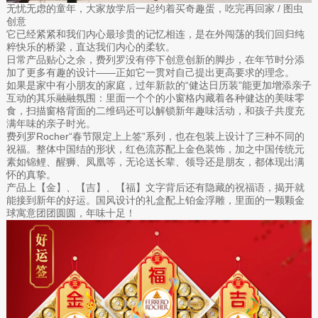
无忧无虑的童年，大家放学后一起约着买奇趣蛋，吃完再回家 / 图虫
创意
它已经紧紧和我们内心最珍贵的记忆相连，是在外闯荡的我们回归纯
粹快乐的桥梁，直达我们内心的柔软。
日常产品贴心之余，费列罗没有停下创意创新的脚步，在年节时分添
加了更多有趣的设计——正如它一贯对自己提出更高要求的理念。
如果是家中有小朋友的家庭，过年新款的“健达日历装”能更加增添亲子
互动的其乐融融氛围：里面一个个的小窗格内藏着各种健达的美味零
食，扫描窗格背面的二维码还可以解锁新年趣味活动，和孩子共度充
满年味的亲子时光。
费列罗Rocher“春节限定上上签”系列，也在包装上设计了三种不同的
祝福。整体中国结的形状，红色流苏配上金色装饰，加之中国传统元
素如锦鲤、醒狮、凤凰等，无论送长辈、领导还是朋友，都体现出满
怀的真挚。
产品上【金】、【吉】、【福】文字背后还有隐藏的祝福语，揭开就
能接到新年的好运。国风设计的礼盒配上铂金浮雕，里面的一颗颗金
球寓意团团圆圆，年味十足！