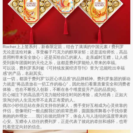
Rocher上上签系列，新春限定款，结合了满满的中国元素 / 费列罗
无论是送给对象，享受榛子巧克力的醇厚浓郁；还是送给师长，高品
质用料带来安全放心；还是买给自己的家人、走亲戚时互赠，让人感
受到新年团圆时的天伦之乐，这都是费列罗能给人带来的幸福。
可以说，费列罗系列被《可持续发展经济导刊》誉为“总能吃出幸福
感”的产品，名副其实。
这一切，都源于费列罗“以匠心求品质”的品牌精神。费列罗集团的驱动
力就是“将品质放在一切工作的核心”，因此他们看重质量安全和消费者
体验，也在不断投入创新，不断在各个维度提升产品的品质[6]。
匠心倾注下的高品质巧克力能经得住时间的考验，成为经典；正如大
浪淘沙的人生流光带不走真正有爱的人。
偶尔小吵但总站在身后支持你的家人，携手变好互相成为心灵依靠的
伴侣，曾像明灯一般点醒我们的前辈恩师，圆圆脸挥舞着小手找你要
抱抱的外甥女……我们在彼此陪伴下，体会人与人连结的温度带来的
心安。互赠令人信任的费列罗，正是代表了彼此的牵挂和感怀，也寄
托着坚定向好的信念。