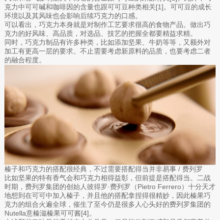
克力中可可碱和咖啡因的含量也跟可可豆种类相关[1]。可可豆的成长
环境以及其风味也会影响后续巧克力的口感。
可以看出，巧克力本身就是对制作工艺要求很高的食物产品。做出巧
克力的好风味、高品质，对选品、技艺的把握全都要精益求精。
同时，巧克力制品有许多种类，比如添加坚果、牛奶等等，又额外对
加工有更高一层的要求。不止需要考虑新原料的品质，也要考虑二者
的融合程度。
榛子和巧克力的搭配很经典，不过需要搭配得当并非易事 / 费列罗
比如坚果的特有香气会和巧克力相得益彰，但前提是搭配得当。二战
时期，费列罗集团的创始人彼得罗·费列罗（Pietro Ferrero）十分天才
地想到在可可中加入榛子，并且他的搭配拿捏得很精妙，因此榛果巧
克力的组合火遍全球，催生了至今仍是很多人心头好的费列罗集团的
Nutella意榛滋榛果可可酱[4]。