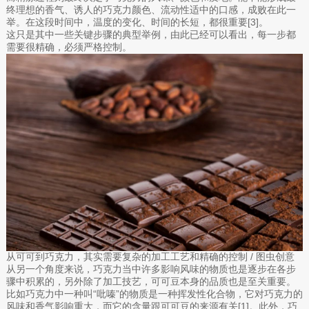
终理想的香气、诱人的巧克力颜色、流动性适中的口感，成败在此一
举。在这段时间中，温度的变化、时间的长短，都很重要[3]。
这只是其中一些关键步骤的典型举例，由此已经可以看出，每一步都
需要很精确，必须严格控制。
从可可到巧克力，其实需要复杂的加工工艺和精确的控制 / 图虫创意
从另一个角度来说，巧克力当中许多影响风味的物质也是逐步在各步
骤中积累的，另外除了加工技艺，可可豆本身的品质也是至关重要。
比如巧克力中一种叫“吡嗪”的物质是一种挥发性化合物，它对巧克力的
风味和香气影响重大，而它的含量跟可可豆的来源有关[1]。此外，巧