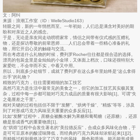
文：阿纠
来源：浪潮工作室（ID：WelleStudio163）
转眼之间，新的一年悄然而至。一年初始，人们总是满含对美好的期
盼和对亲近之人的感念。
于是，无论是亲友间走动唠唠家常，情侣之间带有仪式感的互赠礼
物，还是探访尊敬的前辈恩师……人们总会带着一些精心准备的礼
物，用它开启心灵的触碰与交流。
而在考虑送什么礼物的时候，费列罗Rocher往往都是很合适的选择。
漂亮的包装盒里是金灿灿的小金球，又体面上档次，口味还很特别大
家爱吃，不会华而不实，中看又中用。
所以，到底多少处细节，成就了费列罗在这么多年里始终是“这么拿得
出手”的礼物？
精致的巧克力，往往需要精细的加工技艺
虽然巧克力是生活中最常见的美食之一，但它的加工技艺其实极其复
杂，过程中每一步都可能对巧克力成品的质量有很大影响[1]。可谓“失
之毫厘差之千里”。
相对关键的过程包括但不限于“发酵”、“烘烤干燥”、“精炼”等等，涉及
到了对形成巧克力风味至关重要的众多反应[1]。
比如“发酵”过程中，蔗糖会被酶水解为果糖和葡萄糖（还原糖），还原
糖是形成香气的重要物质[1]。
在“烘焙”过程中会发生著名的“美拉德反应”，合成众多风味化合物，于
是可可豆原本的酸涩味降低，而经典的巧克力风味却浓郁起来[1][2]。
而精炼过程则最终决定了巧克力的风味、颜色和质地。能不能形成最