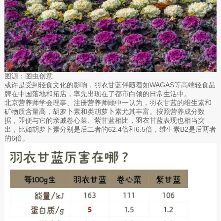
图源：图虫创意
或许是受到轻食文化的影响，羽衣甘蓝伴随着如WAGAS等高端轻食品
牌在中国落地和拓店，率先出现在了都市白领的日常生活中。
北京营养师学会理事、注册营养师顾中一认为，羽衣甘蓝的维生素和
矿物质含量高，胡萝卜素和类胡萝卜素尤其丰富。按照营养成分数
据，即便与它的亲戚卷心菜、紫甘蓝相比，羽衣甘蓝表现也相当突
出，比如胡萝卜素分别是后二者的62.4倍和6.5倍，维生素B2是后两者
的6倍。