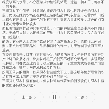
程度较高的水果，小众蔬菜从种植端到储藏、运输、初加工，都有不
小的考验。
王翠芬举了个例子，以前国内即便种羽衣甘蓝也只种绿色的羽衣甘
蓝，而现在她的农场正在种植五色的新品种羽衣甘蓝，在营养和口感
上都会有差异，比如黄色的羽衣甘蓝叶黄素含量比较多，红色的羽衣
甘蓝花青素含量比较多。
而且哪怕是同样品种的羽衣甘蓝，不同的种植温度也会带来不同的口
感。王翠芬提到，温度越高的产地，羽衣甘蓝口感越差，反之温度越
低口感越好。
的确，有业内人士透露茶饮品牌除了山东高密之外，也前往云南采
购，那么如何保证品种、品质和口味的统一，对于连锁茶饮而言至关
重要。
在娄向鹏看来，目前羽衣甘蓝受到消费者的热捧，但最终要向前推动
产业链的发展才行。比如从种植开始就要不断研究新品种，实现规模
化种植。对餐饮企业而言，稳定供应链的一个重要方式就是在产地建
种植基地、建厂，与产地形成良性互动。
按照王翠芬的预测，如果羽衣甘蓝能火下去，那么明年她所经营的农
场将首次出现国内订单超过国外订单的情况。
王翠芬对羽衣甘蓝有信心，但以快速迭代著称的新茶饮们对羽衣甘蓝
的爱能够持续多久呢？
上一篇
下一篇