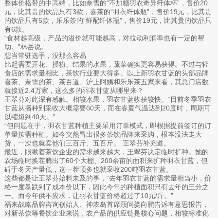
整体价格带的中高端，比如奈雪的“不加糖羽衣奇异纤体杯”，售价20
元，比其贵的饮品只有3款，喜茶的“羽衣纤体瓶”，售价19元，比其贵
的饮品只有5款，乐乐茶的“鲜配纤体瓶”，售价19元，比其贵的饮品只
有6款。
“食材越高级，产品的溢价就可能越高，对拉动利润率也有一定的帮
助。”林岳说。
想当常驻选手，没那么容易
比起需要开花、授粉、结果的水果，蔬菜确实更容易获得。不过与轻
食店的需求量相比，茶饮行业要大得多。以上新羽衣甘蓝的头部品牌
喜茶、奈雪的茶、茶百道、沪上阿姨和乐乐茶五家来看，其总门店数
就接近2.4万家，这么多的羽衣甘蓝从哪里来？
王翠芬对此深有感触。相较水果，羽衣甘蓝收获较快。“目前冬季羽衣
甘蓝从播种到采收大概需要60天，而在春夏气温达到20度时，周期可
以缩短到40天。”
“但问题在于，羽衣甘蓝种植主要采用订单模式，即根据提前签订的订
单量按需种植。如今突然冒出很多茶饮品牌来采购，根本没法走大
货，一次也就卖他们三百斤、五百斤。”王翠芬补充道。
最近，眼瞅着茶饮企业的需求越来越大，王翠芬决定临时扩种。她的
农场临时换茬腾出了60个大棚、200余亩的面积来扩种羽衣甘蓝，但
碍于冬天产量低，这一茬顶多也就采收200吨羽衣甘蓝。
这些都是让王翠芬始料未及的事，“去年羽衣甘蓝的需求量相当小，价
格一度暴跌到了成本价以下，因此今年的种植面积只有去年的三分之
一。而今年供不应求，让羽衣甘蓝价格超过了10元/斤。”
福来战略品牌咨询创始人、神农岛首席顾问娄向鹏告诉有意思报告，
对新茶饮等餐饮企业来说，农产品的供应链是核心问题，相较标准化