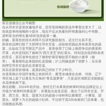
茶百道微信公众号截图
自从羽衣甘蓝茶饮遍地开花，芸菲觉得喝奶茶这件事责任变大了，以
前就是单纯地喝杯小甜水，现在不仅从热量到纤维素做到心中有数，
原料富含的维生素A到E也得盘算一遍。
的确，新茶饮的排兵布阵不仅讲究旗鼓相当，还主打出其不意。
新茶饮品牌们除了大胆押注羽衣甘蓝，还纷纷挖掘起具有差异化的蔬
菜，比如在万圣节限定产品中，喜茶使用了口味上饱受争议的香菜和
芹菜，此外还找到了被称为“西方灵芝”的红菜头、特别适合抵挡秋老虎
的苦瓜；茶百道率先抓住了猫和铲屎官都欲罢不能的小麦草（猫
草）、看着辣吃起来甜的红皮甜椒；沪上阿姨选择了胡萝卜；乐乐茶
则押宝羽衣甘蓝的近亲紫甘蓝。
其实在新茶饮领域，蔬菜的风已经吹了不少时日。
在喜茶推出夺冠纤体瓶之前的同月，蜜雪冰城便在吉林、河南、辽宁
等区域上架了以黄瓜为主角的“青瓜菠萝茶”，只是这区域限定没能掀起
水花便匆匆下架。
再往前翻，2024年初开始，曾经主打水果茶的鲜果时间在品牌定位上
升级为“鲜果时间果蔬茶”，并逐批次改造店面，推出了以羽衣甘蓝、芹
菜、西兰花、黄瓜、菠菜为主的超级小绿杯和以紫菊苣、小番茄、甜
菜头、胡萝卜为主的超级小红杯。不过碍于其200余家的门店体量，也
没能掀起风潮。