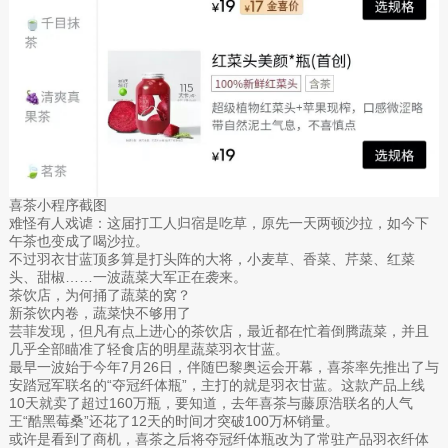
喜茶小程序截图
难怪有人戏谑：这届打工人归宿是吃草，原先一天两顿沙拉，如今下
午茶也变成了喝沙拉。
不过羽衣甘蓝顶多算是打头阵的大将，小麦草、香菜、芹菜、红菜
头、甜椒……一波蔬菜大军正在袭来。
茶饮店，为何捅了蔬菜的窝？
新茶饮内卷，蔬菜快不够用了
芸菲发现，但凡有点上进心的茶饮店，最近都在忙着倒腾蔬菜，并且
几乎全部瞄准了轻食店的明星蔬菜羽衣甘蓝。
最早一波始于今年7月26日，伴随巴黎奥运会开幕，喜茶率先推出了与
安踏冠军联名的“夺冠纤体瓶”，主打的就是羽衣甘蓝。这款产品上线
10天就卖了超过160万瓶，要知道，去年喜茶与藤原浩联名的人气
王“酷黑莓桑”还花了12天的时间才突破100万杯销量。
或许是看到了商机，喜茶之后将夺冠纤体瓶改为了常驻产品羽衣纤体