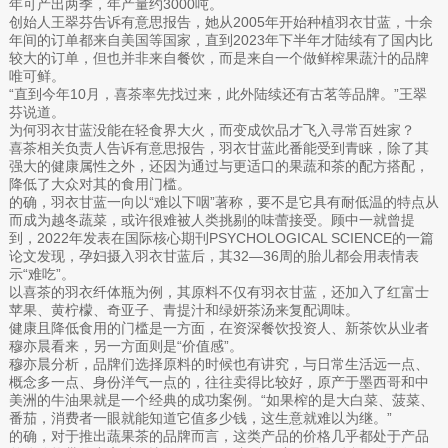
年可产出两季，年产量约3000吨。
创始人王翠芬告诉有意思报告，她从2005年开始种植羽衣甘蓝，十余
年间的订单都来自美国等国家，直到2023年下半年才陆续有了国内比
较大的订单，但也并非来自餐饮，而是来自一个做鲜榨果蔬汁的品牌
唯可鲜。
“直到今年10月，喜茶率先找过来，此外陆续还有古茗等品牌。”王翠
芬说道。
为何羽衣甘蓝没能在轻食界大火，而变成饮品才飞入寻常百姓家？
喜茶相关负责人告诉有意思报告，羽衣甘蓝此番能受到青睐，除了其
强大的健康属性之外，还因为通过与更适口的果蔬和茶的配方搭配，
降低了大众对其的食用门槛。
的确，羽衣甘蓝一向以“难以下咽”著称，要不是它具有耐低温的特点从
而成为越冬蔬菜，或许很难被人类挑剔的味蕾接受。顾中一就曾提
到，2022年发表在国际核心期刊PSYCHOLOGICAL SCIENCE的一篇
论文发现，孕妇摄入羽衣甘蓝后，其32—36周的胎儿都会用表情表
示“难吃”。
以喜茶的羽衣纤体瓶为例，其原料不仅有羽衣甘蓝，还加入了红富士
苹果、黄柠檬、奇亚子、青提汁和绿妍茶汤来复配调味。
健康且降低食用的门槛是一方面，在资深餐饮投资人、新茶饮从业者
穆亦晨看来，另一方面则是“价值感”。
穆亦晨分析，品牌们选择原料的时候也有讲究，与日常生活远一点、
概念多一点、身份洋气一点的，往往卖得比较好，原产于墨西哥和中
美洲的牛油果就是一个经典的成功案例。“如果榨的是大白菜、菠菜、
番茄，消费者一眼就能知道它值多少钱，这生意就难以为继。”
的确，对于推出蔬果茶的品牌而言，这类产品的价格几乎都处于产品