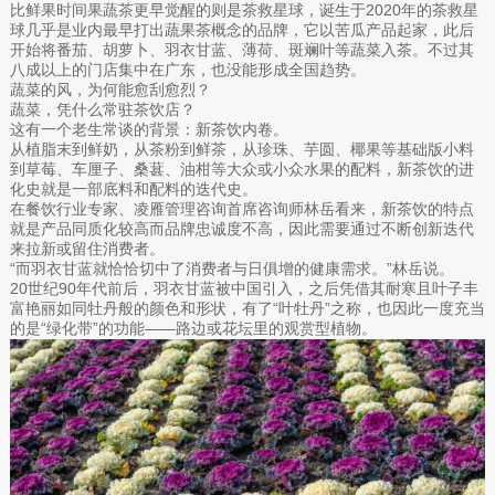
比鲜果时间果蔬茶更早觉醒的则是茶救星球，诞生于2020年的茶救星
球几乎是业内最早打出蔬果茶概念的品牌，它以苦瓜产品起家，此后
开始将番茄、胡萝卜、羽衣甘蓝、薄荷、斑斓叶等蔬菜入茶。不过其
八成以上的门店集中在广东，也没能形成全国趋势。
蔬菜的风，为何能愈刮愈烈？
蔬菜，凭什么常驻茶饮店？
这有一个老生常谈的背景：新茶饮内卷。
从植脂末到鲜奶，从茶粉到鲜茶，从珍珠、芋圆、椰果等基础版小料
到草莓、车厘子、桑葚、油柑等大众或小众水果的配料，新茶饮的进
化史就是一部底料和配料的迭代史。
在餐饮行业专家、凌雁管理咨询首席咨询师林岳看来，新茶饮的特点
就是产品同质化较高而品牌忠诚度不高，因此需要通过不断创新迭代
来拉新或留住消费者。
“而羽衣甘蓝就恰恰切中了消费者与日俱增的健康需求。”林岳说。
20世纪90年代前后，羽衣甘蓝被中国引入，之后凭借其耐寒且叶子丰
富艳丽如同牡丹般的颜色和形状，有了“叶牡丹”之称，也因此一度充当
的是“绿化带”的功能——路边或花坛里的观赏型植物。