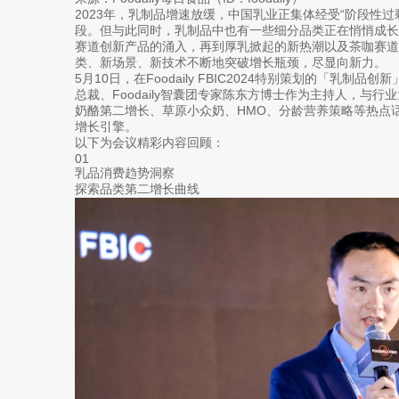
2023年，乳制品增速放缓，中国乳业正集体经受“阶段性
段。但与此同时，乳制品中也有一些细分品类正在悄悄成
赛道创新产品的涌入，再到厚乳掀起的新热潮以及茶咖赛道的“奶
类、新场景、新技术不断地突破增长瓶颈，尽显向新力。
5月10日，在Foodaily FBIC2024特别策划的「乳
总裁、Foodaily智囊团专家陈东方博士作为主持人，与
奶酪第二增长、草原小众奶、HMO、分龄营养策略等热点
增长引擎。
以下为会议精彩内容回顾：
01
乳品消费趋势洞察
探索品类第二增长曲线