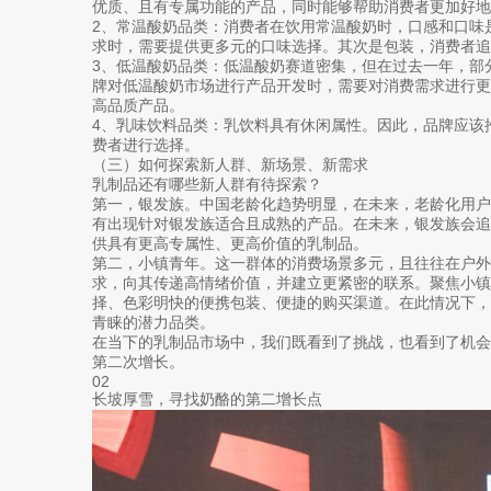
优质、且有专属功能的产品，同时能够帮助消费者更加好地
2、常温酸奶品类：消费者在饮用常温酸奶时，口感和口味
求时，需要提供更多元的口味选择。其次是包装，消费者追
3、低温酸奶品类：低温酸奶赛道密集，但在过去一年，部
牌对低温酸奶市场进行产品开发时，需要对消费需求进行
高品质产品。
4、乳味饮料品类：乳饮料具有休闲属性。因此，品牌应该
费者进行选择。
（三）如何探索新人群、新场景、新需求
乳制品还有哪些新人群有待探索？
第一，银发族。中国老龄化趋势明显，在未来，老龄化用
有出现针对银发族适合且成熟的产品。在未来，银发族会
供具有更高专属性、更高价值的乳制品。
第二，小镇青年。这一群体的消费场景多元，且往往在户外
求，向其传递高情绪价值，并建立更紧密的联系。聚焦小
择、色彩明快的便携包装、便捷的购买渠道。在此情况下
青睐的潜力品类。
在当下的乳制品市场中，我们既看到了挑战，也看到了机
第二次增长。
02
长坡厚雪，寻找奶酪的第二增长点