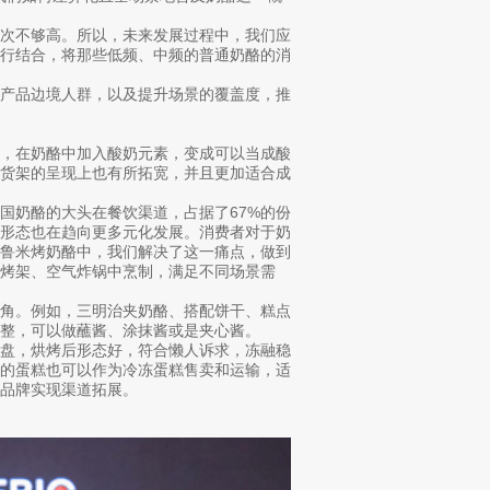
频次不够高。所以，未来发展过程中，我们应
进行结合，将那些低频、中频的普通奶酪的消
拓产品边境人群，以及提升场景的覆盖度，推
酵，在奶酪中加入酸奶元素，变成可以当成酸
在货架的呈现上也有所拓宽，并且更加适合成
国奶酪的大头在餐饮渠道，占据了67%的份
食形态也在趋向更多元化发展。消费者对于奶
哈鲁米烤奶酪中，我们解决了这一痛点，做到
烤架、空气炸锅中烹制，满足不同场景需
配角。例如，三明治夹奶酪、搭配饼干、糕点
整，可以做蘸酱、涂抹酱或是夹心酱。
烤盘，烘烤后形态好，符合懒人诉求，冻融稳
后的蛋糕也可以作为冷冻蛋糕售卖和运输，适
品牌实现渠道拓展。