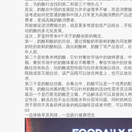
念，为奶酪行业找到第二和第三个增长点？
其实，奶酪在中国的发展阻力并非渗透率不够，而是消费
该考虑如何把普通奶酪和中国人日常更为高频消费的产品
费者，变成高频奶酪消费者。
而能够促进消费频次的，就是要多维度创造产品组合，开
动奶酪的多元化发展。
这次，罗盖特带来4个关于奶酪创新的概念。
第一，奶酪和酸奶的共创。通过将酸奶和新鲜奶酪共同发
奶吃的新鲜奶酪制品，跳出奶酪棒、奶酪丁等产品形式，
年人群。
第二个是哈鲁米烤奶酪，它针对餐饮市场中的烧烤赛道。中
额。餐饮市场中的奶酪体量在不断攀升，餐饮市场中的饮
酪拉丝有执念，但奶酪成型性能与拉丝表现难以俱佳。在
既能成形又能拉丝。该产品既可以放在烤盘上，也可以放在
求。
第三个是奶酪拉丝酱。在餐点中，奶酪可以是一个优秀的
等等。奶酪拉丝酱的配方可以针对奶酪的流动性需求灵活调
最后一个是巴斯克奶酪芝士酱。产品解冻后可以直接倒入
定性佳，解冻后也不会出现吸水和分层等问题。同时烘烤
用于那些不具备烘烤设备的精品咖啡店或者书吧，可以帮助
03
一边体验草原风情，一边践行健康理念