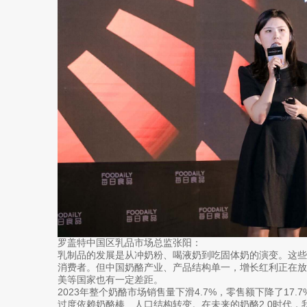
罗盖特中国区乳品市场总监张阳：
乳制品的发展是从冲奶粉、喝液奶到吃固体奶的演变。这
消费者。但中国奶酪产业、产品结构单一，增长红利正在
美等国家也有一定差距。
2023年整个奶酪市场销售量下滑4.7%，零售额下降了17
过度依赖奶酪棒、人口结构转变。在未来的奶酪2.0时代