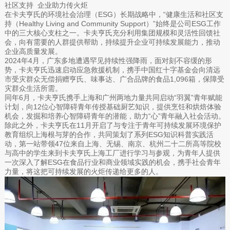
社区支持 企业助力传火炬
在卡夫亨氏的环境社会治理（ESG）长期战略中，“健康生活和社区支
持（Healthy Living and Community Support）”始终是公司ESG工作
中的三大核心支柱之一。卡夫亨氏充分利用集团规模和灵活性回馈社
会，向有需要的人群提供帮助，持续提升企业可持续发展能力，推动
企业高质量发展。
2024年4月，广东多地遭遇罕见持续性强降雨，面对刻不容缓的形
势，卡夫亨氏迅速启动应急救援机制，携手中国红十字基金会向清远
市受灾群众无偿捐赠亨氏、味事达、广合品牌的食品1,096箱，保障受
灾群众生活所需。
同年6月，卡夫亨氏携手上海和广州两地力量共同启动“羽翼”青年赋能
计划，向12位心智障碍青年传授基础厨艺知识，提供烹饪和烘焙体验
机会，发掘和培养心智障碍青年的潜能，助力“心”青年融入社会活动。
除此之外，卡夫亨氏在11月开启了与专注于青年可持续发展环境保护
教育组织上海根与芽的合作，共同策划了系列ESG知识科普实践活
动，第一站带领47位来自上海、无锡、南京、杭州二十二所高等院校
与高中的学生来到卡夫亨氏上海工厂进行学习与参观，为青年人提供
一次深入了解ESG在食品行业和商业领域实践的机会，携手社会青年
力量，将这把可持续发展的火炬传递给更多的人。