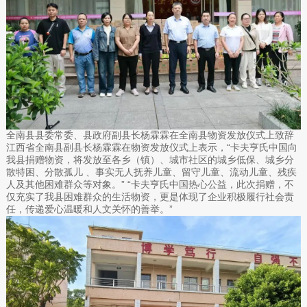
全南县县委常委、县政府副县长杨霖霖在全南县物资发放仪式上致辞
江西省全南县副县长杨霖霖在物资发放仪式上表示，“卡夫亨氏中国向
我县捐赠物资，将发放至各乡（镇）、城市社区的城乡低保、城乡分
散特困、分散孤儿 、事实无人抚养儿童、留守儿童、流动儿童、残疾
人及其他困难群众等对象。” “卡夫亨氏中国热心公益，此次捐赠，不
仅充实了我县困难群众的生活物资，更是‌体现了企业积极履行社会责
任，传递爱心温暖和人文关怀‌的善举。”