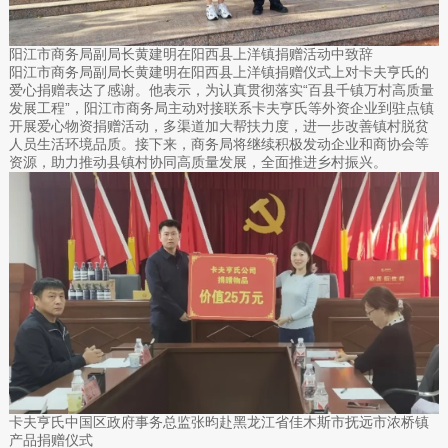
阳江市商务局副局长黄建明在阳西县上洋镇捐赠活动中致辞
阳江市商务局副局长黄建明在阳西县上洋镇捐赠仪式上对卡夫亨氏的
爱心捐赠表达了感谢。他表示，为认真贯彻落实“百县千镇万村高质量
发展工程”，阳江市商务局主动对接联系卡夫亨氏等外资企业到驻点镇
开展爱心物资捐赠活动，多渠道加大帮扶力度，进一步改善镇村脱贫
人员生活环境品质。接下来，商务局将继续积极发动企业和商协会等
资源，助力推动县镇村协同高质量发展，全面推进乡村振兴。
卡夫亨氏中国区政府事务总监张昀赴黑龙江省佳木斯市抚远市浓桥镇
产品捐赠仪式