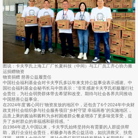
图说：卡夫亨氏上海工厂厂长夏科技（中间）与工厂员工齐心协力搬
运捐赠物资
物资捐赠 慈善公益履责任
中国社会福利基金会对卡夫亨氏多以年来支持公益事业表示感谢。中
国社会福利基金会秘书长马中胜表示：“非常感谢卡夫亨氏积极履行社
会责任，为社会弱势群体带去希望和改变。期待与社会各界共同推动
中国慈善公益事业。
在2024年度‘酱心同行’物资发放的地区中，还包含了6个2024年中央财
政支持社会组织参与社会服务项目“乡村守望 幸福画卷”的实施地区，
品质上乘的酱油和酱料为乡村困难群众餐桌增添了更多味觉享受，提
升了乡村群众的幸福感和获得感。”
自1984年进入中国以来，卡夫亨氏始终坚持向有需要的人群提供帮
助，践行企业社会责任，积极参与各类公益活动，如抗洪救灾、扶危
济困、残障人士就业等，将社会责任和可持续发展纳入长期规划，并