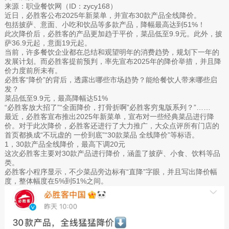
来源：职业餐饮网（ID：zycy168）
近日，必胜客公布2025年新菜单，并宣布30款产品全线降价。
包括披萨、意面、小吃和饮品等多款产品，降幅最高达到51%！
此次降价后，必胜客的产品更加趋于平价，菜品低至9.9元。此外，披
萨36.9元起，意面19元起。
当前，许多餐饮企业都在总结和观望明年的消费趋势，规划下一年的
发展计划。而必胜客提前预判，率先宣布2025年的降价举措，并且降
价力度前所未有。
必胜客“降价”的背后，透露出哪些市场趋势？能给餐饮人带来哪些启
发？
菜品低至9.9元，最高降幅达51%
“必胜客放大招了”“全面降价，打骨折啊”必胜客穷鬼版系列？”……
最近，必胜客宣布推出2025年新菜单，宣布对一些经典菜品进行降
价。对于此次降价，必胜客还进行了大力推广，大众点评所有门店的
首页都换成“不玩虚的 一价到底”“30款菜品 全线降价”等标语。
1，30款产品全线降价，最高下调20元
这次必胜客主要对30款产品进行降价，涵盖了披萨、小食、饮料等品
类。
必胜客小程序显示，不少菜品旁边标有“直降”字眼，并且写出降价幅
度，整体幅度在5%到51%之间。