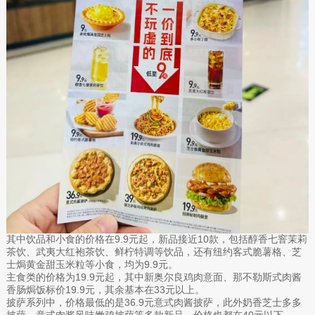
其中饮品和小食的价格在9.9元起，新品接近10款，包括醇香七窨茉莉
茶饮、武夷大红袍茶饮、鲜柠特调等饮品，还有纽约客式脆薯格、芝
士焗黄金甜玉米粒等小食，均为9.9元。
主食类的价格为19.9元起，其中新奥尔良鸡肉意面、那不勒斯式肉酱
香肠焗饭标价19.9元，其余基本在33元以上。
披萨系列中，价格最低的是36.9元意式肉酱披萨，此外奶香芝士多多