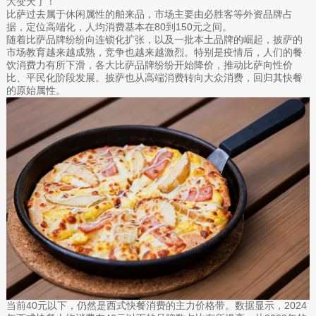
大变天了！
比萨过去属于休闲属性的舶来品，市场主要由必胜客等外资品牌占
据，定位高端化，人均消费基本在80到150元之间。
随着比萨品牌纷纷向连锁化扩张，以及一批本土品牌的崛起，披萨的
市场教育越来越成熟，竞争也越来越激烈。特别是疫情后，人们的餐
饮消费力有所下滑，各大比萨品牌纷纷开始降价，推动比萨向性价
比、平民化阶段发展。披萨也从高端消费转向大众消费，回归其快餐
的原始属性。
当前40元以下，仍然是西式快餐消费的主力价格带。数据显示，2024