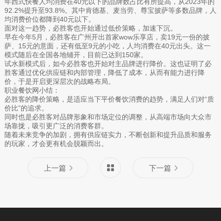
年西式快餐人均消费在40元以下的品牌数占比有所提高，从2023年的
92.2%提升至93.8%。其中肯德基、麦当劳、尊宝披萨等多数品牌，人
均消费价位都降到40元以下。
面对这一趋势，必胜客也开始通过低价策略，加速下沉。
早在今年5月，必胜客在广州开出首家wow乐享店，卖19元一份的披
萨、15元的意面，还有低至9元的小吃，人均消费在40元出头。这一
模式随后在全国各地铺开，目前已达到150家。
试水新模式后，如今必胜客也开始对主品牌进行降价。这也证明了必
胜客通过优化供应链和内部管理，降低了成本，从而有能力进行降
价，于是开启更深层次的战略布局。
职业餐饮网小结：
必胜客的降价策略，是适应当下平价餐饮消费的趋势，满足人们对“质
价比”的追求。
同时也是必胜客对品牌形象和市场定位的调整，从高端市场向大众市
场靠拢，吸引更广泛的消费客群。
随着未来竞争的加剧，拥有供应链实力，不断创新和提升品质和服务
的玩家，才会更有机会脱颖而出。
上一篇
下一篇