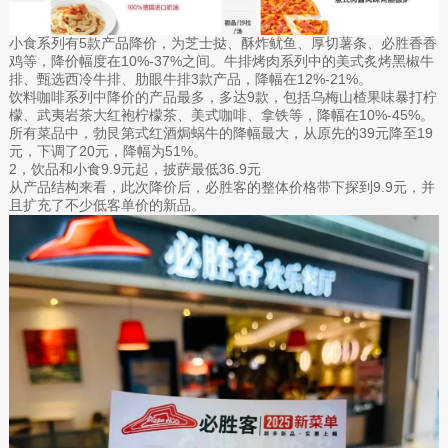
小食系列有5款产品降价，为芝士挞、酥炸鱿鱼、厚切薯条、必胜香香
鸡等，降价幅度在10%-37%之间。牛排烤肉系列中的美式炙烤黑椒牛
排、甄选西冷牛排、肋眼牛排3款产品，降幅在12%-21%。
饮料咖啡系列中降价的产品最多，多达9款，包括乌梅山楂果味暴打柠
檬、武夷岩茶大红袍柠檬茶、美式咖啡、拿铁等，降幅在10%-45%。
所有菜品中，勃艮第式红酒焗蜗牛的降幅最大，从原先的39元降至19
元，下调了20元，降幅为51%。
2，饮品和小食9.9元起，披萨最低36.9元
从产品结构来看，此次降价后，必胜客的整体价格带下探到9.9元，并
且扩充了不少低客单价的新品。