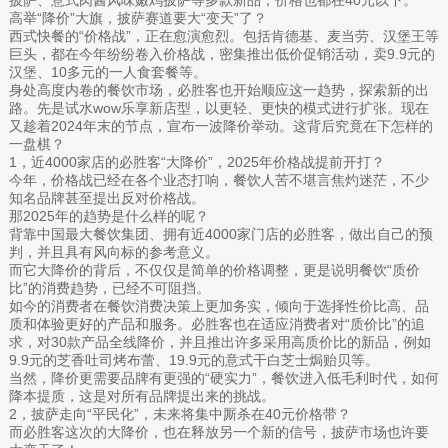
披萨、意式肉酱风味嫩鸡披萨等多款新品，价格也都在40元以下。
高举“降价”大旗，披萨赛道要大“变天”了？
西式快餐的“价格战”，正在愈演愈烈。包括肯德基、麦当劳、汉堡王等
巨头，都在今年纷纷卷入价格战，密集推出低价促销活动，卖9.9元的
汉堡、10多元的一人食套餐等。
身处高度内卷的餐饮市场，必胜客也开始顺应这一趋势，探索新的出
路。先是试水wow乐享新店型，以更轻、更快的模式进行扩张。现在
又趁着2024年末的节点，宣布一波降价举动。这背后究竟在下怎样的
一盘棋？
1，近4000家店的必胜客“大降价”，2025年价格战提前开打？
今年，价格战已经在各个业态打响，餐饮人苦不堪言焦灼迷茫，不少
知名品牌甚至提出反对价格战。
那2025年的趋势是什么样的呢？
背靠中国最大餐饮集团、拥有近4000家门店的必胜客，做出自己的预
判，并且具有风向标的参考意义。
而它大降价的背后，不仅仅是简单的价格调整，更是说明餐饮“质价
比”的消费趋势，已经不可阻挡。
如今的消费者在餐饮消费决策上更加务实，倾向于选择性价比高、品
质和体验更好的产品和服务。必胜客也在适应消费者对“质价比”的追
求，对30款产品全线降价，并且推出许多采用高质价比的新品，例如
9.9元的芝香吐司烤布蕾、19.9元的意式干白芝士焗贻贝等。
当然，降价更需要品牌有更强的“硬实力”，餐饮进入低毛利时代，如何
降本提质，这是对所有品牌提出来的挑战。
2，披萨走向“平民化”，未来将集中厮杀在40元价格带？
而必胜客这次的大降价，也在释放另一个新的信号，披萨市场也许要