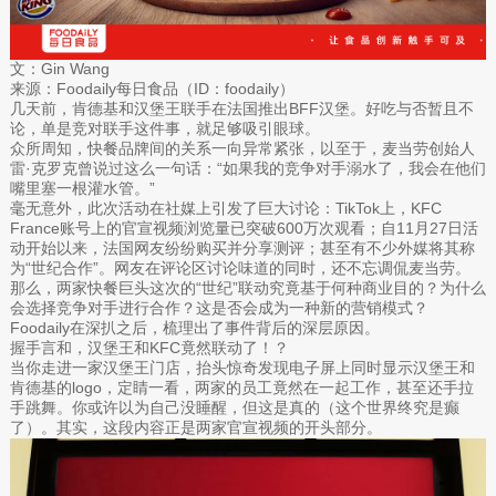
文：Gin Wang
来源：Foodaily每日食品（ID：foodaily）
几天前，肯德基和汉堡王联手在法国推出BFF汉堡。好吃与否暂且不
论，单是竞对联手这件事，就足够吸引眼球。
众所周知，快餐品牌间的关系一向异常紧张，以至于，麦当劳创始人
雷·克罗克曾说过这么一句话：“如果我的竞争对手溺水了，我会在他们
嘴里塞一根灌水管。”
毫无意外，此次活动在社媒上引发了巨大讨论：TikTok上，KFC
France账号上的官宣视频浏览量已突破600万次观看；自11月27日活
动开始以来，法国网友纷纷购买并分享测评；甚至有不少外媒将其称
为“世纪合作”。网友在评论区讨论味道的同时，还不忘调侃麦当劳。
那么，两家快餐巨头这次的“世纪”联动究竟基于何种商业目的？为什么
会选择竞争对手进行合作？这是否会成为一种新的营销模式？
Foodaily在深扒之后，梳理出了事件背后的深层原因。
握手言和，汉堡王和KFC竟然联动了！？
当你走进一家汉堡王门店，抬头惊奇发现电子屏上同时显示汉堡王和
肯德基的logo，定睛一看，两家的员工竟然在一起工作，甚至还手拉
手跳舞。你或许以为自己没睡醒，但这是真的（这个世界终究是癫
了）。其实，这段内容正是两家官宣视频的开头部分。