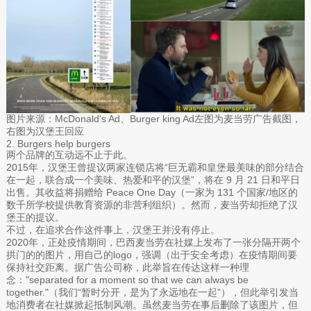
图片来源：McDonald's Ad、Burger king Ad左图为麦当劳广告截图，
右图为汉堡王回应
2. Burgers help burgers
两个品牌的互动远不止于此。
2015年，汉堡王曾提议两家连锁店将“巨无霸和皇堡最美味的部分结合
在一起，联合成一个美味、热爱和平的汉堡”，将在 9 月 21 日和平日
出售。其收益将捐赠给 Peace One Day（一家为 131 个国家/地区的
数千所学校提供教育资源的非营利组织）。然而，麦当劳却拒绝了汉
堡王的提议。
不过，在追求合作这件事上，汉堡王并没有停止。
2020年，正处疫情期间，巴西麦当劳在社媒上发布了一张分隔开两个
拱门的的图片，用自己的logo，强调（出于安全考虑）在疫情期间要
保持社交距离。据广告公司称，此举旨在传达这样一种理
念："separated for a moment so that we can always be
together."（我们“暂时分开，是为了永远地在一起”），但此举引发当
地消费者在社媒掀起抵制风潮。虽然麦当劳在事后删除了该图片，但