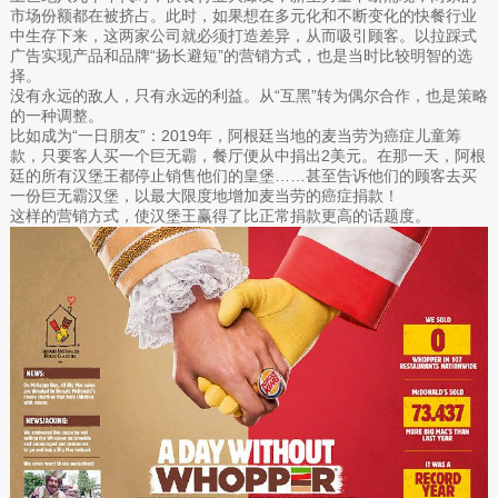
市场份额都在被挤占。此时，如果想在多元化和不断变化的快餐行业
中生存下来，这两家公司就必须打造差异，从而吸引顾客。以拉踩式
广告实现产品和品牌“扬长避短”的营销方式，也是当时比较明智的选
择。
没有永远的敌人，只有永远的利益。从“互黑”转为偶尔合作，也是策略
的一种调整。
比如成为“一日朋友”：2019年，阿根廷当地的麦当劳为癌症儿童筹
款，只要客人买一个巨无霸，餐厅便从中捐出2美元。在那一天，阿根
廷的所有汉堡王都停止销售他们的皇堡……甚至告诉他们的顾客去买
一份巨无霸汉堡，以最大限度地增加麦当劳的癌症捐款！
这样的营销方式，使汉堡王赢得了比正常捐款更高的话题度。