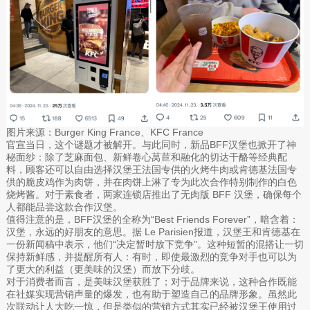
图片来源：Burger King France、KFC France
官宣当日，这个谜题才被解开。与此同时，新品BFF汉堡也掀开了神
秘面纱：除了芝麻面包、新鲜卷心莴苣和融化的切达干酪等经典配
料，顾客还可以自由选择汉堡王法国专供的火烤牛肉或肯德基法国专
供的脆皮鸡作为肉饼，并在肉饼上淋了专为此次合作特别制作的白色
烧烤酱。对于素食者，两家连锁店推出了无肉版 BFF 汉堡，确保每个
人都能品尝这款合作汉堡。
值得注意的是，BFF汉堡的全称为“Best Friends Forever”，暗含着：
汉堡，永远的好朋友的意思。据 Le Parisien报道，汉堡王和肯德基在
一份新闻稿中表示，他们“决定暂时放下竞争”。这种短暂的混搭让一切
保持新鲜感，并提醒所有人：有时，即使最激烈的竞争对手也可以为
了更大的利益（更美味的汉堡）而放下分歧。
对于消费者而言，是美味汉堡获胜了；对于品牌来说，这种合作既能
在社媒实现营销声量的爆发，也有助于塑造自己的品牌形象。虽然此
次联动让人大吃一惊，但是类似的营销方式其实已经被汉堡王使用过