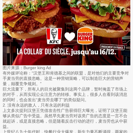
图片来源：Burger king Ad
有外媒评论称：“汉堡王和肯德基之间的联盟，是对他们的主要竞争对
手麦当劳的直接忽略。这是一种营销策略，可以制造巨大的营销声
量，颠覆竞争规则。”
巨大流量下，所有人的目光被聚集到这两个品牌，暂时掩盖了市场上
的对手，从而实现公众注意力的转移。事实上，很多人在看到该消息
的同时，也会发出“麦当劳去哪了”的类似疑问。
2. 没有永远的敌人，只有永远的利益
上文多次提到汉堡王凭借攻击性广告获得巨大曝光，证明了汉堡王能
够从类似广告中受益。虽然早先麦当劳对该类广告的态度是一言不合
就起诉，或是直接忽略，但是随着反击行动的进行，麦当劳也从中获
益。
上世纪八九十年代时，快餐行业大爆发，新生力量不断涌现，两家的