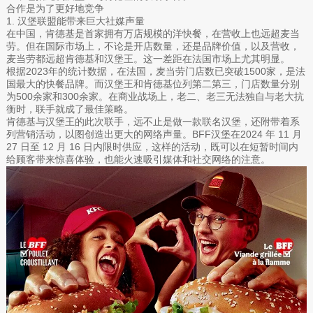
合作是为了更好地竞争
1. 汉堡联盟能带来巨大社媒声量
在中国，肯德基是首家拥有万店规模的洋快餐，在营收上也远超麦当
劳。但在国际市场上，不论是开店数量，还是品牌价值，以及营收，
麦当劳都远超肯德基和汉堡王。这一差距在法国市场上尤其明显。
根据2023年的统计数据，在法国，麦当劳门店数已突破1500家，是法
国最大的快餐品牌。而汉堡王和肯德基位列第二第三，门店数量分别
为500余家和300余家。在商业战场上，老二、老三无法独自与老大抗
衡时，联手就成了最佳策略。
肯德基与汉堡王的此次联手，远不止是做一款联名汉堡，还附带着系
列营销活动，以图创造出更大的网络声量。BFF汉堡在2024 年 11 月
27 日至 12 月 16 日内限时供应，这样的活动，既可以在短暂时间内
给顾客带来惊喜体验，也能火速吸引媒体和社交网络的注意。