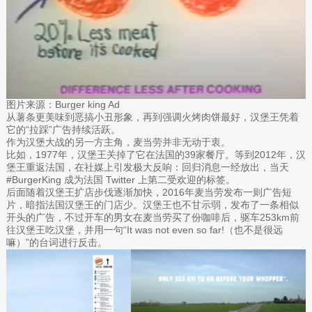
图片来源：Burger king Ad
从薯条更美味到恶搞小丑形象，再到强调火烤肉饼最好，汉堡王凭着
它的“拉踩”广告持续活跃。
作为汉堡大战的另一方主角，麦当劳并非无动于衷。
比如，1977年，汉堡王关掉了它在法国的39家餐厅。等到2012年，汉
堡王重返法国，在社媒上引发极大反响：回归消息一经放出，当天
#BurgerKing 成为法国 Twitter 上第二受欢迎的标签。
后面随着汉堡王扩店步伐逐渐加快，2016年麦当劳发布一则广告短
片，暗指法国汉堡王的门店少。汉堡王也不甘示弱，发布了一条相似
开头的广告，不过开车的男女在麦当劳买了份咖啡后，驱车253km前
往汉堡王吃汉堡，并用一句“It was not even so far!（也不是很远
嘛）”的台词进行反击。