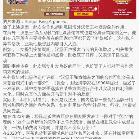
图片来源：Burger King Argentina
除了上述原因，此次合作也起到巩固海外汉堡王社媒形象的作用。
在海外，汉堡王“高互动性”的社媒营销方式也是经典营销案例之一。他
们在几乎所有主要业务所在的国家/地区都开设了社媒帐户，这些帐户
异常活跃，互动性极强且内容引人入胜。
例如，上文提到疫情期间，汉堡王声援麦当劳的具体举动，相关推文
就获得了网络上大量转发和点赞，既收获了好评，又实现了良性互
动。
回到事件本身，此次联动引发热议的同时，也扩宽了人们对于合作营
销方式的理解。
有外媒针对此事件进行评价：“汉堡王和肯德基之间的合作可能会是未
来竞合模式中的一部分”。（竞合，由经济学家在1996年提出，描述了
一种策略，其中竞争对手选择在某些方面进行合作以实现各自利润最
大化，同时在其他方面拉开与竞争对手的差距）
实际上，我们可以看到，不只是汉堡王，国内也有一些食品品牌开始
思考和同行之间的竞争关系，如何利用好“竞争”让品牌、行业、消费者
共同受益。
如在2023年底，松鼠老爹章燎原曾在朋友圈发表了一段对于“竞合”的
理解：“这个世界所谓的竞争不是你死我活，而是在相互竞合中成就自
我。一切以消费者为导向，才是以不变应万变！”
在2020年，喜茶也曾和茶颜悦色推出联名周边礼盒，还在社媒亲密互
动，并提出“天下喝奶茶的都是一家人”的相关宣传语。