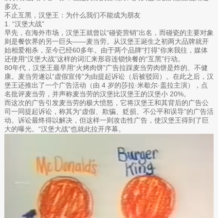
多次。
不止互黑，汉堡王：为什么我们不能成为朋友
1. “汉堡大战”
早先，在海外市场，汉堡王就曾以“碰瓷营销”出名，而碰瓷的主要对象
则是餐饮界的另一巨头——麦当劳。从汉堡王诞生之初两大品牌就开
始相爱相杀，至今已经60多年。由于两个品牌“打得”你来我往，媒体
还使用“汉堡大战”这样的词汇来形容连锁快餐的“互黑”行动。
80年代，汉堡王最早用“火烤肉饼”广告拉踩麦当劳肉饼是炸的、不健
康。麦当劳遂以“虚假宣传”为由提起诉讼（后被驳回）。在此之后，汉
堡王还推出了一个广告活动（由 4 岁的莎拉·米歇尔·盖拉主演），点
名批评麦当劳，并声称麦当劳的汉堡比汉堡王的汉堡小 20%。
而这次的广告引发麦当劳的极大愤怒，它将汉堡王和其背后的广告公
司一同提起诉讼，称其为“虚假、欺骗、贬损、不公平和误导”的广告活
动。诉讼最终得以解决，但这样一则攻击性广告，使汉堡王得到了巨
大的曝光。“汉堡大战”也就此拉开序幕。