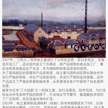
1917年，三郎介二世对味之素进行了公司化运营，在日本东京、北海
道开设工厂，还在纽约设立了办事处，将产品销售给食品加工厂、餐
饮业和其他食品生产企业，作为调味料和食品添加剂使用。
为了获得稳定的质量和产品美誉度，味之素与原料供应商长期合作并
实行严格的审核，对生产过程标准化，并实行严密的监控措施，还对
产品设立了严格的质量检验体系，从而逐渐在客户中获得了知名度和
信誉。
被誉为日本“三大创新”之一的味之素，在行业展览、技术培训、与行业
协会合作等多种手段的助推下，行业地位节节攀升，氨基酸技术得到
了广泛利用，并且迅速向海外扩张。
1923年，味之素将制造调味料（味精）的专利期限延长了6年，以便
更好地跑马圈地。1927年，其新加坡、中国香港办事处成立，味之素