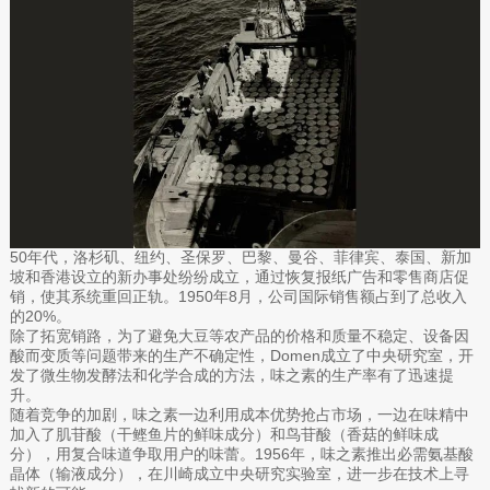
50年代，洛杉矶、纽约、圣保罗、巴黎、曼谷、菲律宾、泰国、新加
坡和香港设立的新办事处纷纷成立，通过恢复报纸广告和零售商店促
销，使其系统重回正轨。1950年8月，公司国际销售额占到了总收入
的20%。
除了拓宽销路，为了避免大豆等农产品的价格和质量不稳定、设备因
酸而变质等问题带来的生产不确定性，Domen成立了中央研究室，开
发了微生物发酵法和化学合成的方法，味之素的生产率有了迅速提
升。
随着竞争的加剧，味之素一边利用成本优势抢占市场，一边在味精中
加入了肌苷酸（干鲣鱼片的鲜味成分）和鸟苷酸（香菇的鲜味成
分），用复合味道争取用户的味蕾。1956年，味之素推出必需氨基酸
晶体（输液成分），在川崎成立中央研究实验室，进一步在技术上寻