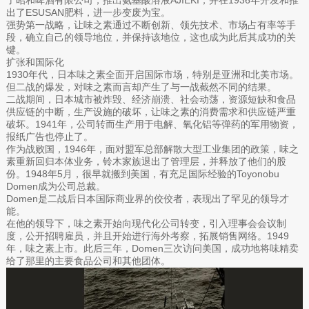
了昭和啤酒有限公司，推出氨基酸溶液AJIEKI，并在1936年开发和推
出了ESUSAN肥料，进一步变废为宝。
强势第一战略，让味之素通过不断创新、领先技术、市场占有率等手
段，确立自己的领导地位，并保持该地位，这也成为此后其成功的关
键。
扩张和国际化
1930年代，日本味之素全面开启国际市场，特别是亚洲和北美市场。
但二战的爆发，对味之素而言却产生了与一战截然不同的结果。
二战期间，日本城市被炸毁、经济崩溃、社会动荡，资源短缺和食品
供应链的中断，生产设施的破坏，让味之素的消费需求和供应链严重
破坏。1941年，公司转而生产用于电解、氧化铝等弹药的军用物资，
报纸广告也停止了。
作为战败国，1946年，面对盟军总部解散大型工业集团的政策，味之
素重新回归本体业务，铃木家族退出了管理层，并释放了他们的股
份。1948年5月，很早就搬到美国，有充足国际经验的Toyonobu
Domen成为公司总裁。
Domen是二战后日本国际商业界的佼佼者，表现出了罕见的领导才
能。
在他的领导下，味之素开始向现代化公司转变，引入理事会会议制
度，公开招聘雇员，并且开始进行海外考察，拓展销售网络。1949
年，味之素上市。此后三年，Domen三次访问美国，成功地将味精卖
给了那里的主要食品公司和其他团体。