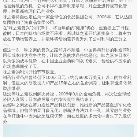
职。21世纪初，一连串的公司丑闻，让味之素顷刻声名狼藉，甚至面
临被解散的危机。公司不得不重新制定章程，对企业进行规范化管
理，并重新梳理自己的业务。
味之素将自己定位为一家全球性的食品集团公司。2006年，它从达能
集团收购了淘食品集团公司。
在“味之素复兴”的呼声中，将百年前的“健康”初心，重新提上了日程。
彼时，日本的味精市场供不应求，所以味之素开始豪掷资金，将主力
放在了动物营养上，并最终将动物营养提升到了公司利润的三分之
一。
但这一次，味之素的复兴之路却并不顺遂，中国冉冉升起的制造商利
用低成本作为竞争优势，让味之素的境遇持续恶化。味之素在日本引
以为傲的成本优势，在中国企业面前瞬间灰飞烟灭，曾经供不应求的
市场也瞬间变了天。
味之素的利润开始节节败退。
制药行业虽然曾经创下100亿日元（约合6600万美元）以上的营业利
润，但巨大的研发投入和产品15年左右的生命周期，让制药业务依然
举步维艰。
还没等味之素找到解决路径，2008年9月的金融危机，再次让全球经
济陷入衰退，日本战后最长的增长期彻底结束了。
虽然味之素还在努力通过产品科技创新，推出新的产品甚至进军化妆
品领域，但曾经的盲目多元化让创新没办法力出一孔。其零散的业务
在单打独斗中因为缺乏规模优势，而在过度的多元化中丧失了先发优
势。