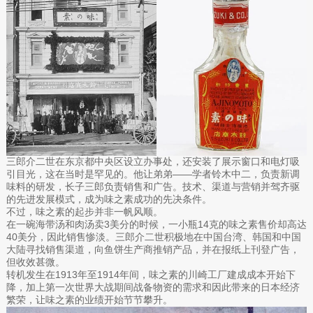
三郎介二世在东京都中央区设立办事处，还安装了展示窗口和电灯吸
引目光，这在当时是罕见的。他让弟弟——学者铃木中二，负责新调
味料的研发，长子三郎负责销售和广告。技术、渠道与营销并驾齐驱
的先进发展模式，成为味之素成功的先决条件。
不过，味之素的起步并非一帆风顺。
在一碗海带汤和肉汤卖3美分的时候，一小瓶14克的味之素售价却高达
40美分，因此销售惨淡。三郎介二世积极地在中国台湾、韩国和中国
大陆寻找销售渠道，向鱼饼生产商推销产品，并在报纸上刊登广告，
但收效甚微。
转机发生在1913年至1914年间，味之素的川崎工厂建成成本开始下
降，加上第一次世界大战期间战备物资的需求和因此带来的日本经济
繁荣，让味之素的业绩开始节节攀升。