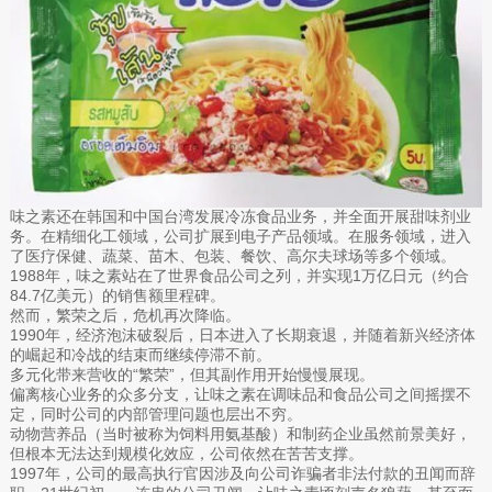
味之素还在韩国和中国台湾发展冷冻食品业务，并全面开展甜味剂业
务。在精细化工领域，公司扩展到电子产品领域。在服务领域，进入
了医疗保健、蔬菜、苗木、包装、餐饮、高尔夫球场等多个领域。
1988年，味之素站在了世界食品公司之列，并实现1万亿日元（约合
84.7亿美元）的销售额里程碑。
然而，繁荣之后，危机再次降临。
1990年，经济泡沫破裂后，日本进入了长期衰退，并随着新兴经济体
的崛起和冷战的结束而继续停滞不前。
多元化带来营收的“繁荣”，但其副作用开始慢慢展现。
偏离核心业务的众多分支，让味之素在调味品和食品公司之间摇摆不
定，同时公司的内部管理问题也层出不穷。
动物营养品（当时被称为饲料用氨基酸）和制药企业虽然前景美好，
但根本无法达到规模化效应，公司依然在苦苦支撑。
1997年，公司的最高执行官因涉及向公司诈骗者非法付款的丑闻而辞