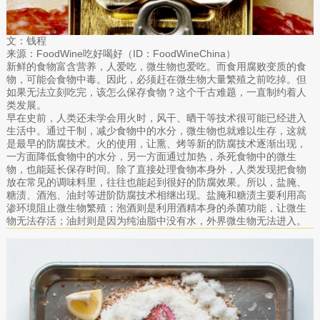
文：钱程
来源：FoodWine吃好喝好（ID：FoodWineChina）
新鲜的食物富含营养，人爱吃，微生物也爱吃。而食用腐败变质的食
物，可能会食物中毒。因此，必须赶在微生物大量繁殖之前吃掉。但
如果无法立刻吃完，该怎么保存食物？这个千古难题，一直制约着人
类发展。
早在史前，人类还未学会用火时，风干、晒干等技术很可能已经进入
生活中。通过干制，减少食物中的水分，微生物也就难以生存，这就
是最早的防腐技术。火的使用，让熏、烤等新的防腐技术逐渐出现，
一方面降低食物中的水分，另一方面通过加热，杀死食物中的微生
物，也能延长保存时间。除了直接处理食物本身外，人类发现把食物
放在常见的调味料里，往往也能起到很好的防腐效果。所以，盐腌、
糖渍、酒泡、油封等进阶防腐技术相继出现。盐腌和糖渍主要利用高
渗环境阻止微生物繁殖；泡酒则是利用酒精本身的杀菌功能，让微生
物无法存活；油封则是因为纯油脂中没有水，外界微生物无法进入。