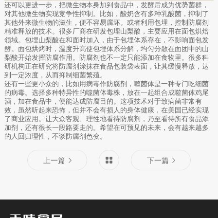
还可以更进一步，把微生物本身加到食品中，发酵后成为优势菌群，
对其他微生物实现竞争性抑制。比如，酸奶含有多种乳酸菌，抑制了
其他外来微生物的滋生，便不容易腐坏。或者利用包埋，控制防腐剂
精准释放的技术。很多厂商在研发包埋山梨酸，主要应用在面包烘焙
领域。包埋山梨酸在和面时加入，由于包埋体系存在，不影响面包发
酵。面包烘烤时，温度升高使包埋体系分解，均匀分散在面团中的山
梨酸开始发挥防腐作用。防腐剂也不一定只能添加在食物里。很多科
研机构正在研究将防腐剂涂抹在食品包装袋表面，让其缓慢释放，达
到一定浓度，从而抑制细菌繁殖。
还有一些更小众的，比如用病毒作防腐剂，噬菌体是一种专门吃细菌
的病毒。选择多种特异性的噬菌体毒株，放在一起组合成噬菌体鸡尾
酒，加在食品中，便能达成防腐目的。这项技术对于致病菌非常有
效，虽然听起来恐怖，但并不会有损人的身体健康，在美国已经实现
了商业应用。让大众客观、理性地看待防腐剂，乃至看待所有食品添
加剂，还有很长一段路要走的。希望在可预见的未来，会有越来越多
的人回归理性，不谈防腐剂色变。
上一篇
下一篇