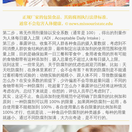
第二步，将无作用剂量除以安全系数（通常是 100），得出的剂量作
为人体每日摄入上限（ADI，Acceptable Daily Intake）。
第三步，暴露评估。收集不同人群各种食品的摄入量数据，考虑到不
同消费人群饮食结构的差异，最终制定出该添加剂的使用范围和使用
量上限，目的是确保如果一日三餐和零食中，食用者食用的所有可能
的食物都带有这种添加剂，摄入总量也不超过人体每日摄入上限。
说到这里，一些常见的、关于防腐剂的忧虑也就迎刃而解。比如：天
天吃防腐剂，在身体里累积了，会不会有害？有害的防腐剂是不能通
过蓄积毒性试验的；动物实验的规模小、跟人体不同，导致数据偏差
怎么办？在安全系数的前提下，少许偏差不会导致超量问题；不同的
食物带有同一种防腐剂，吃超量了怎么办？暴露评估已经将这种情况
考虑在内。总结下来就是，你想的，评估人员早已考虑到了。
其实，这还不止。食品添加剂使用规范中还明确了防腐剂的比例加和
原则：一种防腐剂可以用 100% 的限量，如果两种防腐剂一起用，各
自使用量不能都加到 100%，各自使用量占各自限量的比例加和是
100% 才行。也就是说，一种食品中防腐剂的种类越多，每种的用量
就越小。通过不同防腐剂加满，大力出奇迹，是不可行的。