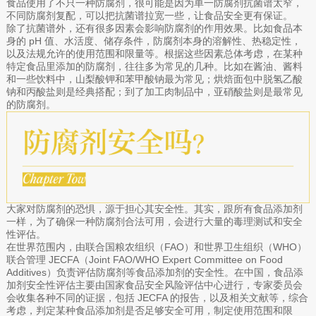
食品使用了不只一种防腐剂，很可能是因为单一防腐剂抗菌谱太窄，
不同防腐剂复配，可以把抗菌谱拉宽一些，让食品安全更有保证。
除了抗菌谱外，还有很多因素会影响防腐剂的作用效果。比如食品本
身的 pH 值、水活度、储存条件，防腐剂本身的溶解性、热稳定性，
以及法规允许的使用范围和限量等。根据这些因素总体考虑，在某种
特定食品里添加的防腐剂，往往多为常见的几种。比如在酱油、酱料
和一些饮料中，山梨酸钾和苯甲酸钠最为常见；烘焙面包中脱氢乙酸
钠和丙酸盐则是经典搭配；到了加工肉制品中，亚硝酸盐则是最常见
的防腐剂。
大家对防腐剂的恐惧，源于担心其安全性。其实，跟所有食品添加剂
一样，为了确保一种防腐剂合法可用，会进行大量的毒理测试和安全
性评估。
在世界范围内，由联合国粮农组织（FAO）和世界卫生组织（WHO）
联合管理 JECFA（Joint FAO/WHO Expert Committee on Food
Additives）负责评估防腐剂等食品添加剂的安全性。在中国，食品添
加剂安全性评估主要由国家食品安全风险评估中心进行，专家委员会
会收集各种不同的证据，包括 JECFA 的报告，以及相关文献等，综合
考虑，判定某种食品添加剂是否足够安全可用，制定使用范围和限