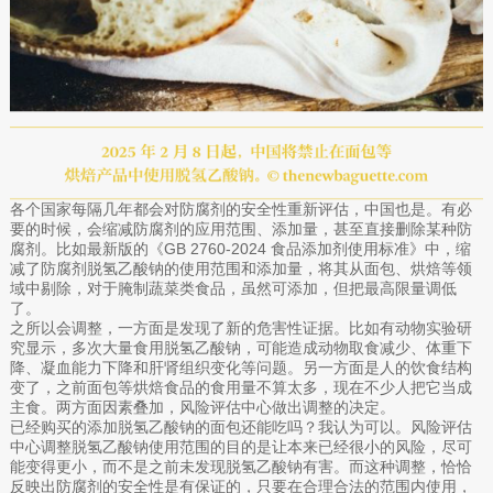
各个国家每隔几年都会对防腐剂的安全性重新评估，中国也是。有必
要的时候，会缩减防腐剂的应用范围、添加量，甚至直接删除某种防
腐剂。比如最新版的《GB 2760-2024 食品添加剂使用标准》中，缩
减了防腐剂脱氢乙酸钠的使用范围和添加量，将其从面包、烘焙等领
域中剔除，对于腌制蔬菜类食品，虽然可添加，但把最高限量调低
了。
之所以会调整，一方面是发现了新的危害性证据。比如有动物实验研
究显示，多次大量食用脱氢乙酸钠，可能造成动物取食减少、体重下
降、凝血能力下降和肝肾组织变化等问题。另一方面是人的饮食结构
变了，之前面包等烘焙食品的食用量不算太多，现在不少人把它当成
主食。两方面因素叠加，风险评估中心做出调整的决定。
已经购买的添加脱氢乙酸钠的面包还能吃吗？我认为可以。风险评估
中心调整脱氢乙酸钠使用范围的目的是让本来已经很小的风险，尽可
能变得更小，而不是之前未发现脱氢乙酸钠有害。而这种调整，恰恰
反映出防腐剂的安全性是有保证的，只要在合理合法的范围内使用，