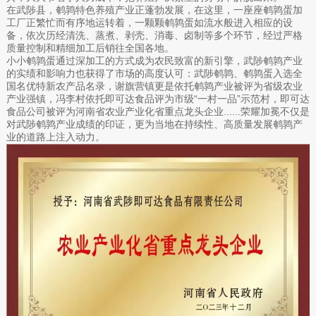
在武陟县，鹌鹑特色养殖产业正蓬勃发展，在这里，一座座鹌鹑蛋加
工厂正繁忙而有序地运转着，一颗颗鹌鹑蛋如流水般进入相应的设
备，依次历经清洗、蒸煮、剥壳、消毒、卤制等多个环节，经过严格
质量控制和精细加工后销往全国各地。
小小鹌鹑蛋通过深加工的方式成为农民致富的新引擎，武陟鹌鹑产业
的实绩和影响力也获得了市场的高度认可：武陟鹌鹑、鹌鹑蛋入选全
国名优特新农产品名录，谢旗营镇更是依托鹌鹑产业被评为省级农业
产业强镇，冯李村依托即可达食品评为市级“一村一品”示范村，即可达
食品公司被评为河南省农业产业化省重点龙头企业......荣耀加冕不仅是
对武陟鹌鹑产业成绩的印证，更为当地在持续性、高质量发展鹌鹑产
业的道路上注入动力。