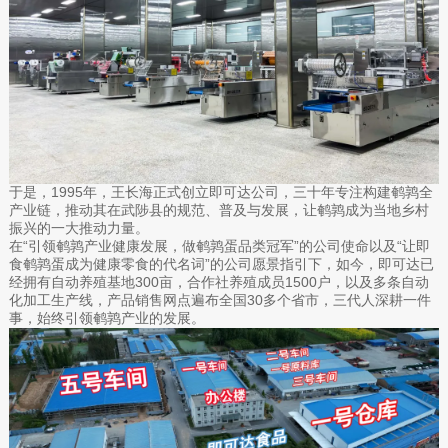
于是，1995年，王长海正式创立即可达公司，三十年专注构建鹌鹑全
产业链，推动其在武陟县的规范、普及与发展，让鹌鹑成为当地乡村
振兴的一大推动力量。
在“引领鹌鹑产业健康发展，做鹌鹑蛋品类冠军”的公司使命以及“让即
食鹌鹑蛋成为健康零食的代名词”的公司愿景指引下，如今，即可达已
经拥有自动养殖基地300亩，合作社养殖成员1500户，以及多条自动
化加工生产线，产品销售网点遍布全国30多个省市，三代人深耕一件
事，始终引领鹌鹑产业的发展。