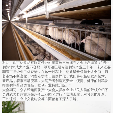
对此，即可达食品有限责任公司董事长王长海在大会上总结道：“把小
鹌鹑“养”成大产业不容易，即可达已经专注鹌鹑产业三十年，未来还要
朝着百年企业目标奋进，在这一过程中，想要增长必须要讲创新，随
着市场不断变化，消费者需求日益多样化，我们将积极研发新技术、
新产品，着眼市场变革，为消费者创造更安全、便捷、健康的鹌鹑及
即食鹌鹑蛋品类食品，推动产业持续升级。”
大会期间，众多经销商及产业大会人员在企业相关人员的带领介绍下
走进武陟县谢旗营镇冯李工业园区进行了实地观摩，对其智能制造、
工艺流程、企业文化建设等方面都有了深入了解。