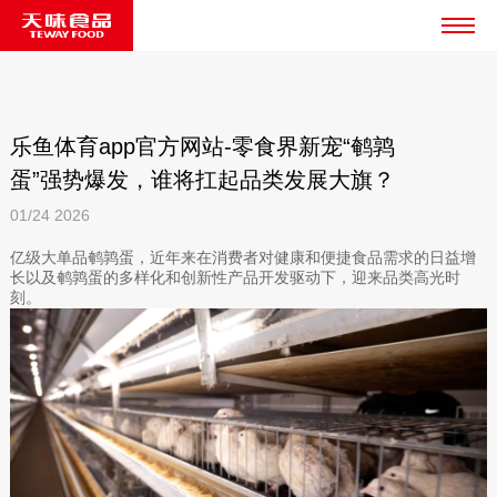
乐鱼体育app官方网站-零食界新宠“鹌鹑
蛋”强势爆发，谁将扛起品类发展大旗？
01/24
2026
亿级大单品鹌鹑蛋，近年来在消费者对健康和便捷食品需求的日益增
长以及鹌鹑蛋的多样化和创新性产品开发驱动下，迎来品类高光时
刻。