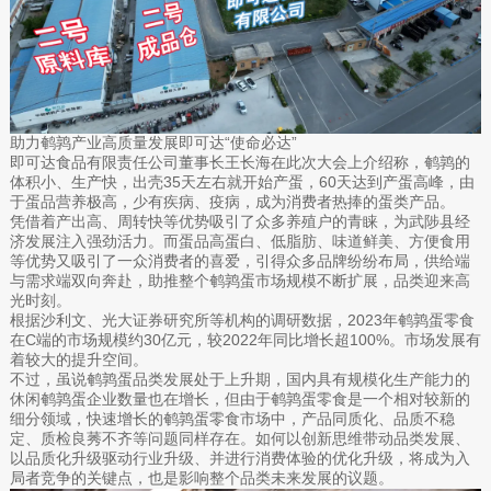
助力鹌鹑产业高质量发展即可达“使命必达”
即可达食品有限责任公司董事长王长海在此次大会上介绍称，鹌鹑的
体积小、生产快，出壳35天左右就开始产蛋，60天达到产蛋高峰，由
于蛋品营养极高，少有疾病、疫病，成为消费者热捧的蛋类产品。
凭借着产出高、周转快等优势吸引了众多养殖户的青睐，为武陟县经
济发展注入强劲活力。而蛋品高蛋白、低脂肪、味道鲜美、方便食用
等优势又吸引了一众消费者的喜爱，引得众多品牌纷纷布局，供给端
与需求端双向奔赴，助推整个鹌鹑蛋市场规模不断扩展，品类迎来高
光时刻。
根据沙利文、光大证券研究所等机构的调研数据，2023年鹌鹑蛋零食
在C端的市场规模约30亿元，较2022年同比增长超100%。市场发展有
着较大的提升空间。
不过，虽说鹌鹑蛋品类发展处于上升期，国内具有规模化生产能力的
休闲鹌鹑蛋企业数量也在增长，但由于鹌鹑蛋零食是一个相对较新的
细分领域，快速增长的鹌鹑蛋零食市场中，产品同质化、品质不稳
定、质检良莠不齐等问题同样存在。如何以创新思维带动品类发展、
以品质化升级驱动行业升级、并进行消费体验的优化升级，将成为入
局者竞争的关键点，也是影响整个品类未来发展的议题。