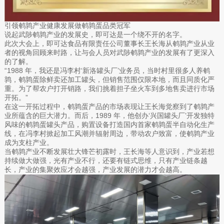
引领鹌鹑产业健康发展做鹌鹑蛋品类冠军
说起武陟鹌鹑产业的发展史，即可达是一个绕不开的名字。
此次大会上，即可达食品有限责任公司董事长王长海从鹌鹑产业从业
者的视角回顾来时路，让与会人员对武陟鹌鹑产业的发展有了更深入
的了解。
“1988 年，我还是冯李村‘新洛罐头厂’业务员，当时村里很多人养鹌
鹑，鹌鹑蛋除鲜卖还加工罐头，但销售范围仅限本地，而且同质化严
重。为了帮农户打开销路，我们挑着担子坐火车到多地售卖进行市场
开拓。”
在这一开拓过程中，鹌鹑蛋产品的市场表现让王长海觉察到了鹌鹑产
业所蕴含的巨大潜力。而后，1989 年，他创办‘兴国罐头厂’开发独特
风味的鹌鹑蛋罐头产品，购置设备打造国内首家鹌鹑蛋半自动化生产
线，在冯李村掀起加工风潮并辐射周边，带动农户致富，使鹌鹑产业
成为支柱产业。
当鹌鹑产业不断发展壮大锋芒初露时，王长海等人意识到，产业若想
持续做大做强，光有产业不行，还要有链式思维，只有产业链条越
长，产业的集聚效应才会越强，产业发展的潜力才会越高。