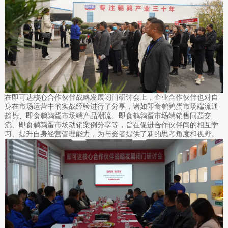
在即可达核心合作伙伴战略发展闭门研讨会上，企业合作伙伴也对自
身在市场运营中的实战经验进行了分享，诸如即食鹌鹑蛋市场端流通
趋势、即食鹌鹑蛋市场端产品潮流、即食鹌鹑蛋市场端销售问题交
流、即食鹌鹑蛋市场动销案例分享等，旨在促进合作伙伴间的相互学
习、提升自身经营管理能力，为与会者提供了新的思考角度和视野。