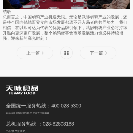
结语
总而言之，中国鹌鹑产业机遇无限。无论是武陟鹌鹑产业的发展，还
是整个国内鹌鹑蛋零食的市场发展都离不开入局者的共同努力，我们
相信，在以即可达为代表的优势品牌引领下，武陟鹌鹑产业必将持续
升温向更深更广发展，整个鹌鹑蛋零食市场发展活力也必将持续增
强，迎来新的高光时刻！
上一篇
下一篇
全国统一服务热线：400 028 5300
自动语音服务时间为晚20:00至次日早9:00。
总机服务热线 ：028-82808188
工作日9:00至17:30。