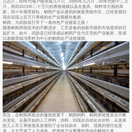
几百只，80年代每户能养殖几千只，到90年几万只，00年代的十二万
只，再到2019年二十万只的养殖规模以及在笼具、饲料等方面的革
新，四十年艰苦耕耘，鹌鹑产业从最初的家庭养殖作坊，已经发展到
现在实现上百万只养殖的全产业规模化集群。
鹌鹑，为武陟县打开了一条特色产业致富之路！
随着鹌鹑养殖技术的不断进步、工艺设备的创新升级和市场需求的日
益扩大，如今，武陟县已经形成以鹌鹑产业为主导的产业集群，形成
以谢旗营镇冯李村为中心的鹌鹑全产业链规模。
而且，在鹌鹑养殖业的蓬勃发展下，鹌鹑饲料、鹌鹑养殖笼具也不断
在变化。从最开始的人工拌料，供料，到现在自动化全价料，从原来
的工人手工养殖笼具发展到了全自动加水、加料、清粪的现代化笼
具，大大节省了人力成本，把养殖户从繁重的劳动中解脱出来。