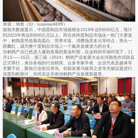
来源：纳食（ID：kuaixiao6699）
据相关数据显示，中国蛋制品市场规模在2019年达到600亿元，预计
到2023年将达到800亿元以上。而在休闲蛋制品市场这一热门大赛道
中，鹌鹑蛋凭借着高蛋白、营养丰富、消费场景多元等特点，势头一
路飘红，成为整个蛋制品市场上一个极具发展潜力的分支。
当鹌鹑产业已然进入蓬勃发展的黄金时期，在这样的市场环境下，11
月13——15日，第三届（2024）鹌鹑产业发展大会在河南焦作武陟县
正式举行，来自各地的行业精英、众多专家学者、企业代表及媒体等
齐聚于此，聚焦行业前沿资讯、创新发展与破局之道等关键议题进行
深度剖析探讨，共同见证并推动鹌鹑产业发展新篇章。