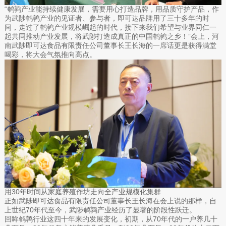
“鹌鹑产业能持续健康发展，需要用心打造品牌，用品质守护产品，作
为武陟鹌鹑产业的见证者、参与者，即可达品牌用了三十多年的时
间，走过了鹌鹑产业规模崛起的时代，接下来我们希望与业界同仁一
起共同推动产业发展，将武陟打造成真正的中国鹌鹑之乡！”会上，河
南武陟即可达食品有限责任公司董事长王长海的一席话更是获得满堂
喝彩，将大会气氛推向高点。
用30年时间从家庭养殖作坊走向全产业规模化集群
正如武陟即可达食品有限责任公司董事长王长海在会上说的那样，自
上世纪70年代至今，武陟鹌鹑产业经历了显著的阶段性跃迁。
回眸鹌鹑行业这四十年来的发展变化，初期，从70年代的一户养几十