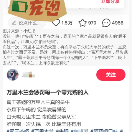
图片来源：小红书
没错，他们“失眠了“！而在之前，霸王的当家产品就是很多人的“睡不
着良品”，江湖人称“伯牙绝眠”。
而这一次，万里木兰不负众望，再次举起了失眠大单品的旗子，且恐
怕有过之而无不及。迅速，网上各种热梗频出：“喝万里木兰，品失眠
人生”、“霸王茶姬会平等惩罚每一个0元购的人”、“下午喝木兰，晚上
去从军”、“喝木兰，上阵杀敌更有劲”……