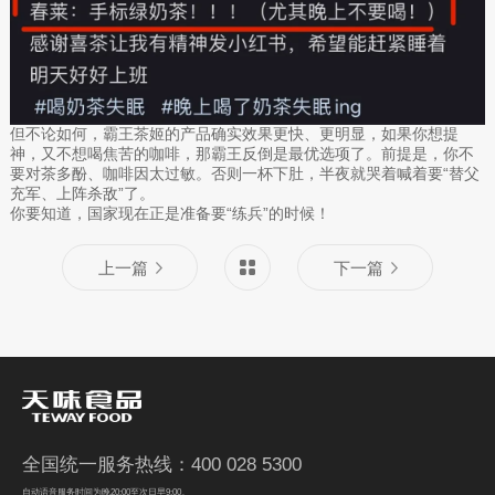
但不论如何，霸王茶姬的产品确实效果更快、更明显，如果你想提
神，又不想喝焦苦的咖啡，那霸王反倒是最优选项了。前提是，你不
要对茶多酚、咖啡因太过敏。否则一杯下肚，半夜就哭着喊着要“替父
充军、上阵杀敌”了。
你要知道，国家现在正是准备要“练兵”的时候！
上一篇
下一篇
全国统一服务热线：400 028 5300
自动语音服务时间为晚20:00至次日早9:00。