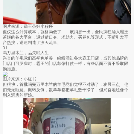
图片来源：霸王茶姬小程序
但仅这么计算成本，就格局低了——该消息一出，全民疯狂涌入霸王
茶姬的各大平台，通过猜口令、求助力、买券包等形式，不断引发平
台热搜，迅速制造了泼天流量。
01
喝万里木兰，品失眠人生
兴奋的羊毛党们高举免单券，纷纷涌进各大霸王门店，当其他品牌的
门店门可罗雀时，霸王的门店却像打仗一样，有些店面不得不采取限
购措施。
图片来源：小红书
但很快，首批喝完万里木兰的羊毛党们觉得不对劲了：凌晨三点，他
们毫无睡意。辗转反侧，数羊羊都把羊毛数干净了，但兴奋地还像个
刚入洞房的新娘。