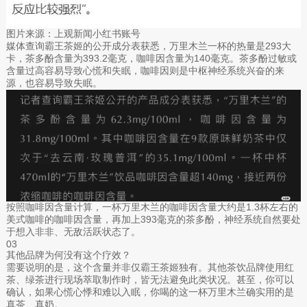
图片来源：上观新闻小红书账号
媒体查询霸王茶姬的公开成分表获悉，万里木兰一杯的热量是293大
卡，茶多酚含量为393.2毫克，咖啡因含量为140毫克。茶多酚过敏或
含量过高容易导致心慌和失眠，咖啡因则是中枢神经系统兴奋的来
源，也容易导致失眠。
按照咖啡因含量计算，一杯万里木兰的咖啡因含量大约是1.3杯左右的
美式咖啡的咖啡因含量，再加上393毫克的茶多酚，神经系统自然要处
于想入非非、无敌活跃状态了。
03
其他品牌为何没有这个疗效？
需要说明的是，这个含量并非仅霸王茶姬独有。其他茶饮品牌使用红
茶、绿茶进行现场萃取制作时，皆无法避免此类状况。甚至，你可以
确认，如果心慌心悸和难以入眠，你喝的这一杯万里木兰确实用的是
真茶、真奶。