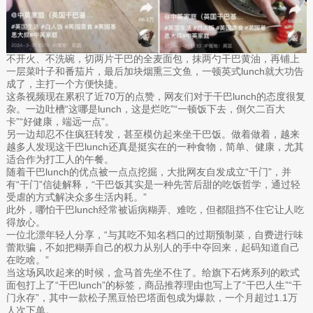
不开火、不洗碗，切两片干巴的全麦面包，抹两勺干巴黄油，再铺上
一层菜叶子和番茄片，最后加块烟熏三文鱼，一顿英式lunch就大功告
成了，主打一个方便快捷。
这条视频现在累积了近70万的点赞，网友们对于干巴lunch的态度很复
杂。一边吐槽“这哪是lunch，这是烂吃”“一顿饭下去，倒欠二百大
卡”“好健康，端远一点”。
另一边却忍不住疯狂转发，甚至模仿起来坐干巴饭。做着做着，越来
越多人发现这干巴lunch还真是挺实在的一种食物，简单、健康，尤其
适合作为打工人的午餐。
随着干巴lunch的优点被一点点挖掘，大批网友自发成立“干门”，并
有“干门”信徒解释，“干巴饭其实是一种先苦后甜的吃饭哲学，通过轻
受虐的方式解决众多生活内耗。”
此外，哪怕干巴lunch经常被诟病糊弄、难吃，但都阻挡不住它让人吃
得放心。
一位北漂年轻人分享，“与其吃不知名档口的过期预制菜，自费进行味
蕾欺骗，不如把糊弄自己的权力从别人的手中夺回来，起码知道自己
在吃啥。”
当这场风吹起来的时候，盒马首先坐不住了。给旗下石烤系列的欧式
面包打上了“干巴lunch”的标签，商品推荐理由也写上了“干巴人生”“干
门永存”，其中一款松子黑豆恰巴塔面包成为爆款，一个月超过1.1万
人次下单。