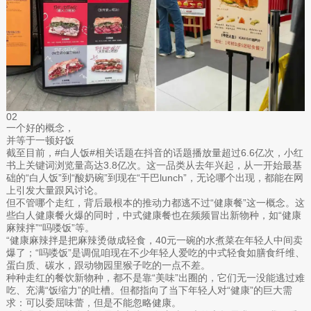
02
一个好的概念，
并等于一顿好饭
截至目前，#白人饭#相关话题在抖音的话题播放量超过6.6亿次，小红
书上关键词浏览量高达3.8亿次。这一品类从去年兴起，从一开始最基
础的“白人饭”到“酸奶碗”到现在“干巴lunch”，无论哪个出现，都能在网
上引发大量跟风讨论。
但不管哪个走红，背后最根本的推动力都逃不过“健康餐”这一概念。这
些白人健康餐火爆的同时，中式健康餐也在频频冒出新物种，如“健康
麻辣拌”“吗喽饭”等。
“健康麻辣拌是把麻辣烫做成轻食，40元一碗的水煮菜在年轻人中间卖
爆了；“吗喽饭”是调侃咱现在不少年轻人爱吃的中式轻食如膳食纤维、
蛋白质、碳水，跟动物园里猴子吃的一点不差。
种种走红的餐饮新物种，都不是靠“美味”出圈的，它们无一没能逃过难
吃、充满“饭缩力”的吐槽。但都指向了当下年轻人对“健康”的巨大需
求：可以委屈味蕾，但是不能忽略健康。