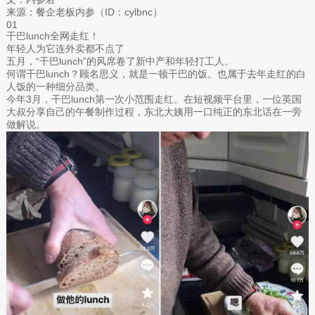
来源：餐企老板内参（ID：cylbnc）
01
干巴lunch全网走红！
年轻人为它连外卖都不点了
五月，“干巴lunch”的风席卷了新中产和年轻打工人。
何谓干巴lunch？顾名思义，就是一顿干巴的饭。也属于去年走红的白
人饭的一种细分品类。
今年3月，干巴lunch第一次小范围走红。在短视频平台里，一位英国
大叔分享自己的午餐制作过程，东北大姨用一口纯正的东北话在一旁
做解说。