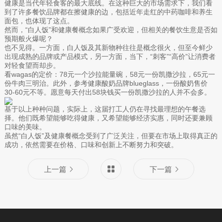
健康是当代年轻食客的最大底线。在这种巨大的市场需求下，我们看
到了许多餐饮品牌都在擦健康的边，包括近年走红的中药咖啡和养生
面包，也体现了这点。
然而，“白人饭”和健康餐概念如果广受欢迎，但相关的餐饮生意是否如
预期般火爆呢？
也不见得。一方面，白人饭及其新物种往往是概念很火，但至今鲜少
出现成熟的品牌或产品模式，另一方面，当下，“刺客”“高价”让消费者
对轻食望而却步。
看wagas的定价：78元一个沙拉能量碗，58元一份凯撒沙拉，65元一
份牛肉三明治。此外，参考健康酸奶品牌blueglass，一份酸奶售价
30-60元不等。愿意每天付出58块钱买一份凯撒沙拉的人并不会多。
基于以上种种问题，实际上，这届打工人仍在寻找最理想的午餐选
择。他们既希望能够吃得健康，又希望能够经济实惠，同时还要兼顾
口味的美味。
虽然“白人饭”及健康餐概念受到了广泛关注，但要在市场上取得真正的
成功，依然需要在价格、口味和创新上不断努力和突破。
上一篇
下一篇