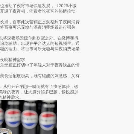
推动了夜宵市场快速发展，《2023小微
家开通了夜宵档，消费者吃夜宵的热情拉动
增长点，百事此次营销正是洞察到了夜间消费
将百事可乐无糖与深夜消费场景进行强关
事也将深夜场景延伸到欧冠之外。在微博和抖
夜追剧辅助，出现在平台达人的短视频里。通
无糖的理由，将百事可乐无糖与深夜消费场景
者夜晚精神需求
可乐无糖正好切中了年轻人对于夜宵饮品的情
典美食适配度极高，既有碳酸的刺激感，又有
声响，从打开它的那一瞬间就有了快感体验，碳
配美味的夜宵，让大脑分泌多巴胺，愉悦感加
的精神需求。