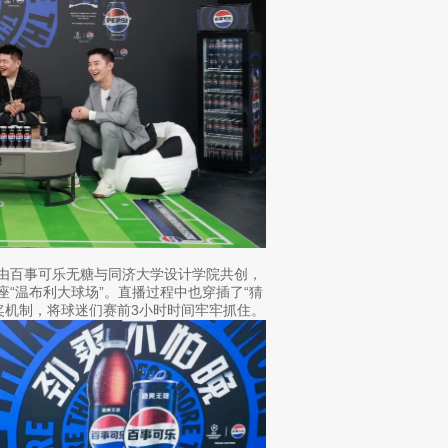
战由百事可乐无糖与同济大学设计学院共创，
座“温布利大球场”。直播过程中也穿插了“猜
奖机制，将球迷们赛前3小时时间牢牢抓住。