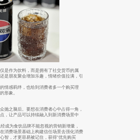
仅是作为饮料，而是拥有了社交货币的属
，还是朋友聚会增加乐趣，情绪价值拉满，引
的情感羁绊，也给到消费者多一个购买理
的形象。
大众抛之脑后。要想在消费者心中占得一角，
点，让产品可以持续融入到新消费场景中
场景已经成为食饮品牌不能忽视的营销新增量，
该在消费场景基础上构建信任场景去强化消费
心智，才更容易被记住，获得“优先购买