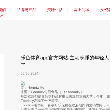
我们
品牌与产品
美味生活
网上商城
投资
乐鱼体育app官方网站-主动晚睡的年轻
了
06/30
2024
文：Hermia He
来源：Foodaily每日食品（ID：foodaily）
每次欧冠都是食品饮料品牌重点关注的营销大季，今年，在
Foodaily发现了一股清流。
Foodaily观察到，百事可乐无糖在欧冠期间的营销思路
百事发布了一份“欧冠决赛前夜防无聊指南”，并发起了一场