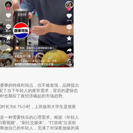
冠赛事的特殊时间点，但不难发现，品牌提出
匹配了当下年轻人的夜宵需求，背后的逻辑也
时也顺应了夜经济崛起的市场趋势。
时长为6.75小时，上班族和大学生是熬夜
而是一种需要快乐的心理需求。根据《年轻人
看视频”、“刷社交媒体”、“打游戏”位居前
能释放自己的年轻人，充满了对深夜放纵的渴