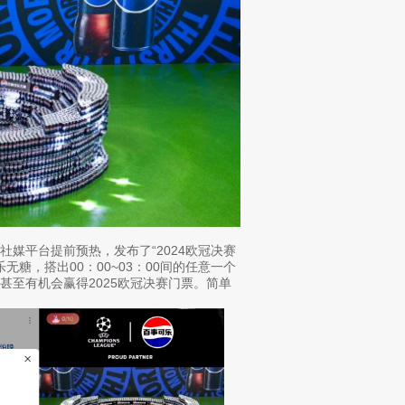
媒平台提前预热，发布了“2024欧冠决赛
糖，搭出00：00~03：00间的任意一个
至有机会赢得2025欧冠决赛门票。简单