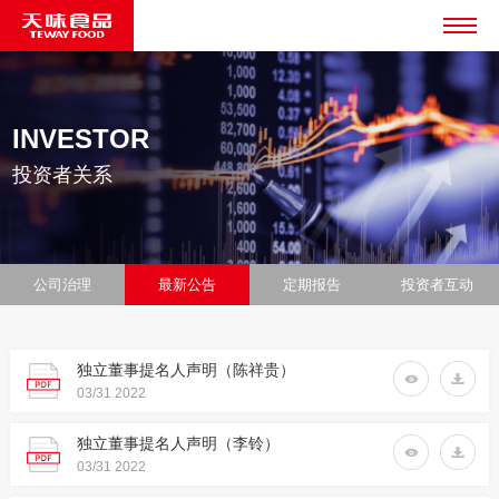
INVESTOR
投资者关系
公司治理
最新公告
定期报告
投资者互动
独立董事提名人声明（陈祥贵）
03/31
2022
独立董事提名人声明（李铃）
03/31
2022