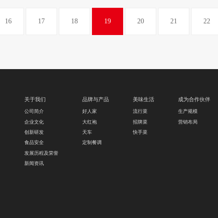
16
17
18
19
20
21
22
关于我们
品牌与产品
美味生活
成为合作伙伴
公司简介
好人家
流行菜
生产规模
企业文化
大红袍
招牌菜
营销布局
创新研发
天车
快手菜
食品安全
定制餐调
发展历程及荣誉
新闻资讯