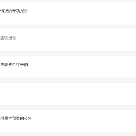
用情况的专项报告
况鉴证报告
2022年度非经营性资金占用及其他关联资金往来的专项说明
转增股本预案的公告